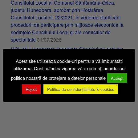
Consiliului Local al Comunei Sântămăria-Orlea,
județul Hunedoara, aprobat prin Hotărârea
Consiliului Local nr. 22/2021, în vederea clarificării
procedurii de participare prin mijloace electronice la
ședințele Consiliului Local și ale comisiilor de
specialitate
31/07/2026
HCL 43-50 adoptate in sedinta Consiliului Local din
29.07.2026
31/07/2026
Acest site utilizează cookie-uri pentru a vă îmbunătăți
proces-verbal sedinta 10.07.2026
31/07/2026
utilizarea. Continuînd navigarea vă exprimați acordul cu
politica noastră de protejare a datelor personale
Accept
Ședința Consiliului Local din 28.08.2025
Reject
Politica de confidențialitate & cookies
Posted on
29/08/2025