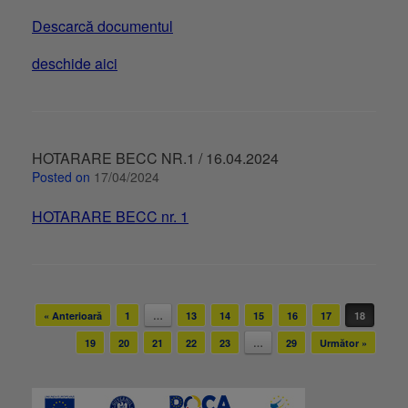
Descarcă documentul
deschide aici
HOTARARE BECC NR.1 / 16.04.2024
Posted on
17/04/2024
HOTARARE BECC nr. 1
Post navigation
« Anterioară
1
…
13
14
15
16
17
18
19
20
21
22
23
…
29
Următor »