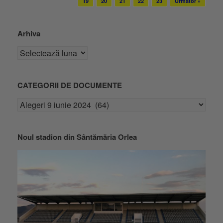
19
20
21
22
23
Următor »
Arhiva
CATEGORII DE DOCUMENTE
Noul stadion din Sântămăria Orlea