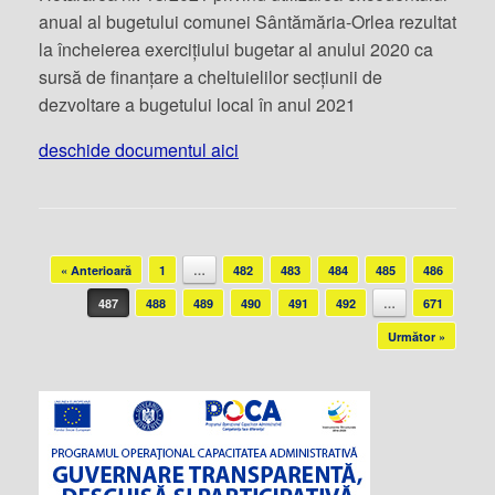
anual al bugetului comunei Sântămăria-Orlea rezultat
la încheierea exercițiului bugetar al anului 2020 ca
sursă de finanțare a cheltuielilor secțiunii de
dezvoltare a bugetului local în anul 2021
deschide documentul aici
Post navigation
« Anterioară
1
…
482
483
484
485
486
487
488
489
490
491
492
…
671
Următor »