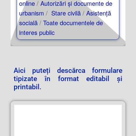
online
/
Autorizări și documente de
urbanism
/
Stare civilă
/
Asistență
socială
/
Toate documentele de
interes public
Aici puteți descărca formulare
tipizate în format editabil și
printabil.