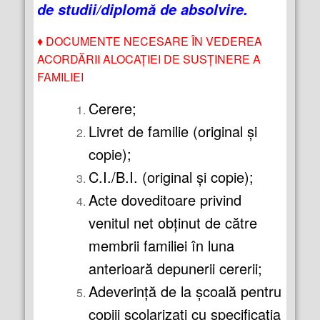
de studii/diplomă de absolvire.
♦
DOCUMENTE NECESARE ÎN VEDEREA
ACORDĂRII ALOCAŢIEI DE SUSŢINERE A
FAMILIEI
Cerere;
Livret de familie (original şi
copie);
C.I./B.I. (original şi copie);
Acte doveditoare privind
venitul net obţinut de către
membrii familiei în luna
anterioară depunerii cererii;
Adeverinţă de la şcoală pentru
copiii şcolarizaţi cu specificaţia