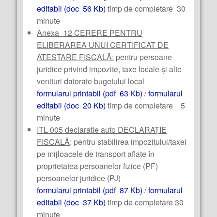
editabil (doc 56 Kb)
timp de completare 30
minute
Anexa_12 CERERE PENTRU
ELIBERAREA UNUI CERTIFICAT DE
ATESTARE FISCALĂ:
pentru persoane
juridice privind impozite, taxe locale și alte
venituri datorate bugetului local
formularul printabil (pdf 63 Kb)
/
formularul
editabil (doc 20 Kb)
timp de completare 5
minute
ITL 005 declaratie auto DECLARAȚIE
FISCALĂ
: pentru stabilirea impozitului/taxei
pe mijloacele de transport aflate în
proprietatea persoanelor fizice (PF)
persoanelor juridice (PJ)
formularul printabil (pdf 87 Kb)
/
formularul
editabil (doc 37 Kb)
timp de completare 30
minute