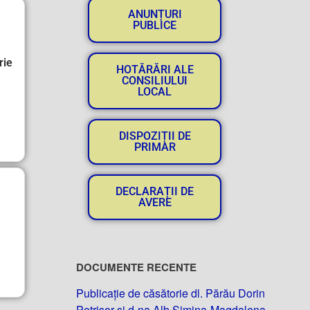
ANUNȚURI
PUBLICE
rie
HOTĂRĂRI ALE
CONSILIULUI
LOCAL
DISPOZIȚII DE
PRIMAR
DECLARAȚII DE
AVERE
DOCUMENTE RECENTE
Publicație de căsătorie dl. Părău Dorin
Petrișor și d-na Alb Simina-Magdalena