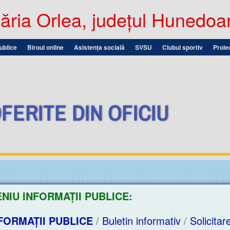
ria Orlea, județul Hunedoa
publice
Biroul online
Asistența socială
SVSU
Clubul sportiv
Proie
FERITE DIN OFICIU
NIU INFORMAȚII PUBLICE:
FORMAȚII PUBLICE
/
Buletin informativ
/
Solicitar