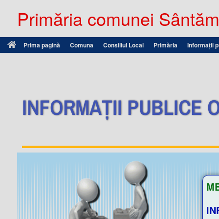
Primăria comunei Sântămă
Prima pagină
Comuna
Consiliul Local
Primăria
Informații 
INFORMAȚII PUBLICE O
ME
IN