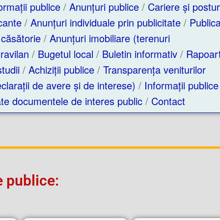
ormații publice
/
Anunțuri publice
/
Cariere și postur
cante
/
Anunțuri individuale prin publicitate
/
Publicaț
 căsătorie
/
Anunțuri imobiliare (terenuri
ravilan
/
Bugetul local
/
Buletin informativ
/
Rapoar
studii
/
Achiziții publice
/
Transparența veniturilor
clarații de avere și de interese)
/
Informații publice
ate documentele de interes public
/
Contact
 publice: