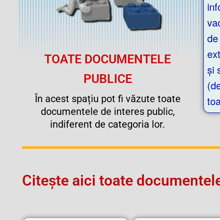
inf
va
de
ext
TOATE DOCUMENTELE
și 
PUBLICE
(de
În acest spațiu pot fi văzute toate
to
documentele de interes public,
indiferent de categoria lor.
Citește aici toate documentele