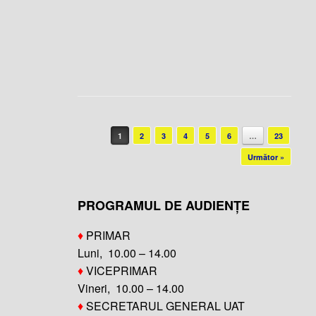
Post navigation
1
2
3
4
5
6
…
23
Următor »
PROGRAMUL DE AUDIENȚE
♦
PRIMAR
Luni, 10.00 – 14.00
♦
VICEPRIMAR
Vineri, 10.00 – 14.00
♦
SECRETARUL GENERAL UAT