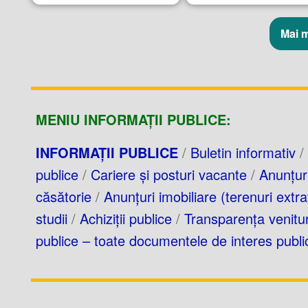
Mai 
MENIU INFORMAȚII PUBLICE:
INFORMAȚII PUBLICE
/
Buletin informativ
/
publice
/
Cariere și posturi vacante
/
Anunțuri
căsătorie
/
Anunțuri imobiliare (terenuri extra
studii
/
Achiziții publice
/
Transparența venituri
publice – toate documentele de interes publi