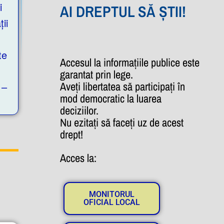
i
AI DREPTUL SĂ ȘTII!
ii
te
Accesul la informațiile publice este
garantat prin lege.
Aveți libertatea să participați în
 –
mod democratic la luarea
deciziilor.
Nu ezitați să faceți uz de acest
drept!
Acces la:
MONITORUL
OFICIAL LOCAL