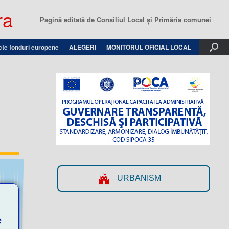
ra
Pagină editată de Consiliul Local şi Primăria comunei
cte fonduri europene
ALEGERI
MONITORUL OFICIAL LOCAL
URBANISM
e