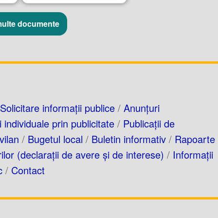
multe documente
Solicitare informații publice
/
Anunțuri
 individuale prin publicitate
/
Publicații de
vilan
/
Bugetul local
/
Buletin informativ
/
Rapoarte 
lor (declarații de avere și de interese)
/
Informații
c
/
Contact