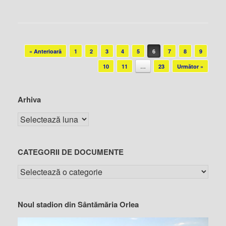
Post navigation
« Anterioară
1
2
3
4
5
6
7
8
9
10
11
…
23
Următor »
Arhiva
CATEGORII DE DOCUMENTE
Noul stadion din Sântămăria Orlea