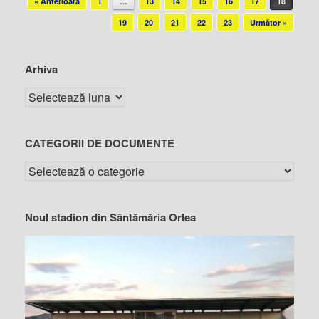
« Anterioară
1
…
13
14
15
16
17
18
19
20
21
22
23
Următor »
Arhiva
CATEGORII DE DOCUMENTE
Noul stadion din Sântămăria Orlea