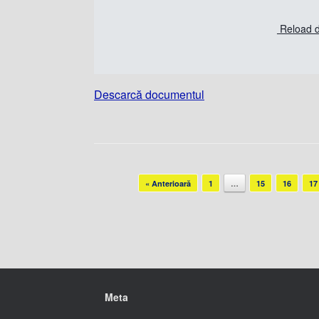
Reload 
Descarcă documentul
Post navigation
« Anterioară
1
…
15
16
17
Meta