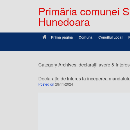
Primăria comunei Sâ
Hunedoara
Prima pagină
Comuna
Consiliul Local
Category Archives:
declarații avere & interese
Declarație de interes la începerea mandatul
Posted on
28/11/2024