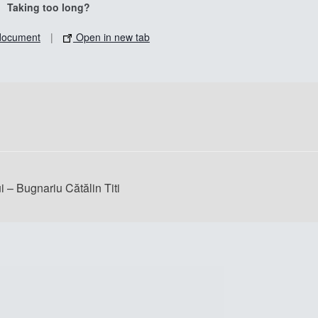
Taking too long?
document
|
Open in new tab
i – Bugnariu Cătălin Titi