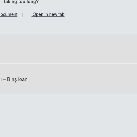
Taking too long?
document
|
Open in new tab
 – Biriș Ioan