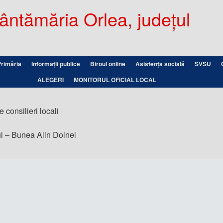
ntămăria Orlea, județul
Primăria
Informații publice
Biroul online
Asistența socială
SVSU
ALEGERI
MONITORUL OFICIAL LOCAL
 consilieri locali
ui – Bunea Alin Doinel