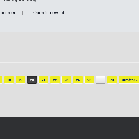
document
|
Open in new tab
18
19
20
21
22
23
24
25
…
73
Următor »