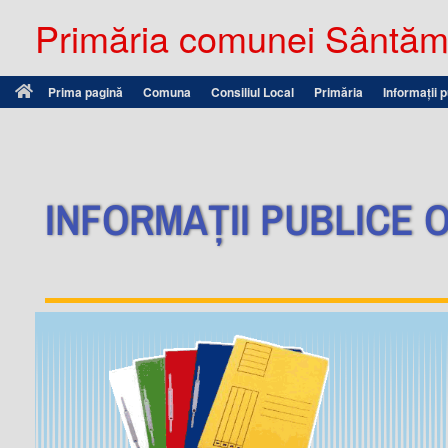
Primăria comunei Sântămă
Prima pagină
Comuna
Consiliul Local
Primăria
Informații 
INFORMAȚII PUBLICE O