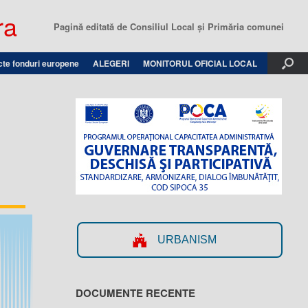
ra
Pagină editată de Consiliul Local şi Primăria comunei
cte fonduri europene
ALEGERI
MONITORUL OFICIAL LOCAL
URBANISM
DOCUMENTE RECENTE