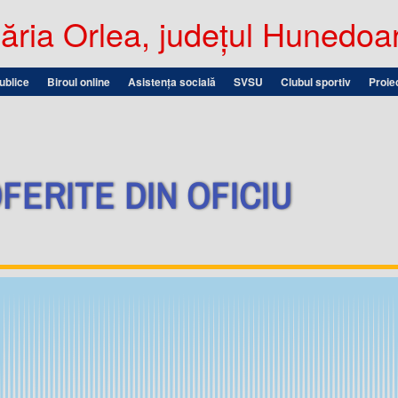
ria Orlea, județul Hunedoa
publice
Biroul online
Asistența socială
SVSU
Clubul sportiv
Proie
FERITE DIN OFICIU