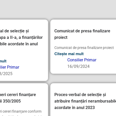
l de selecție și
Comunicat de presa finalizare
apa a II-a, a finanțărilor
proiect
ile acordate în anul
Comunicat de presa finalizare proiect
Citește mai mult
Consilier Primar
mult
16/09/2024
lier Primar
8/2025
ri cereri finanțare
Proces-verbal de selecție și
ii 350/2005
atribuire finanțări nerambursabil
acordate în anul 2023
i cereri finanțare conform