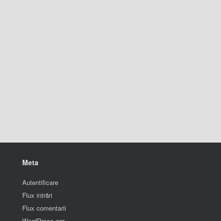
Meta
Autentificare
Flux intrări
Flux comentarii
WordPress.org