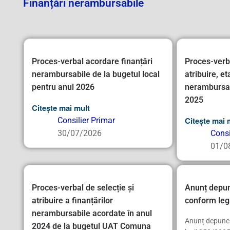
Finanțări nerambursabile
Proces-verbal acordare finanțări
Proces-verba
nerambursabile de la bugetul local
atribuire, et
pentru anul 2026
nerambursab
2025
Citește mai mult
Citește mai 
Consilier Primar
30/07/2026
Consi
01/0
Proces-verbal de selecție și
Anunț depune
atribuire a finanțărilor
conform leg
nerambursabile acordate în anul
Anunț depuner
2024 de la bugetul UAT Comuna