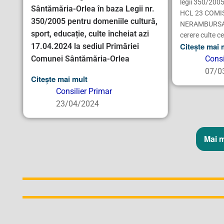
legii 350/200
Sântămăria-Orlea în baza Legii nr.
HCL 23 COMI
350/2005 pentru domeniile cultură,
NERAMBURSABI
sport, educație, culte încheiat azi
cerere culte c
Citește mai 
17.04.2024 la sediul Primăriei
Comunei Sântămăria-Orlea
Consi
07/0
Citește mai mult
Consilier Primar
23/04/2024
Mai 