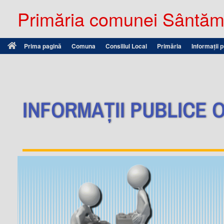
Primăria comunei Sântămă
Prima pagină
Comuna
Consiliul Local
Primăria
Informații 
INFORMAȚII PUBLICE O