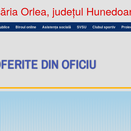
ria Orlea, județul Hunedoa
publice
Biroul online
Asistența socială
SVSU
Clubul sportiv
Proie
FERITE DIN OFICIU