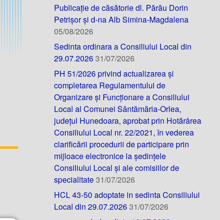
Publicație de căsătorie dl. Părău Dorin
Petrișor și d-na Alb Simina-Magdalena
05/08/2026
Sedinta ordinara a Consiliului Local din
29.07.2026
31/07/2026
PH 51/2026 privind actualizarea și
completarea Regulamentului de
Organizare și Funcționare a Consiliului
Local al Comunei Sântămăria-Orlea,
județul Hunedoara, aprobat prin Hotărârea
Consiliului Local nr. 22/2021, în vederea
clarificării procedurii de participare prin
mijloace electronice la ședințele
Consiliului Local și ale comisiilor de
specialitate
31/07/2026
HCL 43-50 adoptate in sedinta Consiliului
Local din 29.07.2026
31/07/2026