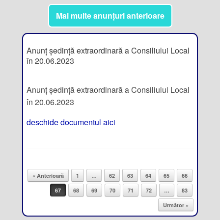
Mai multe anunțuri anterioare
Anunț ședință extraordinară a Consiliului Local
în 20.06.2023
Anunț ședință extraordinară a Consiliului Local
în 20.06.2023
deschide documentul aici
« Anterioară
1
…
62
63
64
65
66
Post navigation
67
68
69
70
71
72
…
83
Următor »