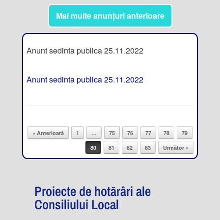
Mai multe anunțuri anterioare
Anunt sedinta publica 25.11.2022
Anunt sedinta publica 25.11.2022
« Anterioară
1
…
75
76
77
78
79
Post navigation
80
81
82
83
Următor »
Proiecte de hotărâri ale
Consiliului Local