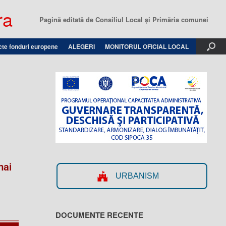
ra
Pagină editată de Consiliul Local şi Primăria comunei
cte fonduri europene
ALEGERI
MONITORUL OFICIAL LOCAL
mai
URBANISM
DOCUMENTE RECENTE