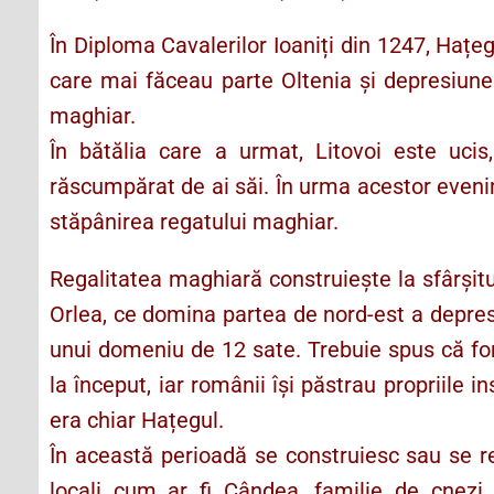
În Diploma Cavalerilor Ioaniți din 1247, Hațeg
care mai făceau parte Oltenia și depresiunea
maghiar.
În bătălia care a urmat, Litovoi este ucis,
răscumpărat de ai săi. În urma acestor eveni
stăpânirea regatului maghiar.
Regalitatea maghiară construiește la sfârșitu
Orlea, ce domina partea de nord-est a depresi
unui domeniu de 12 sate. Trebuie spus că fo
la început, iar românii își păstrau propriile i
era chiar Hațegul.
În această perioadă se construiesc sau se re
locali cum ar fi Cândea, familie de cnez