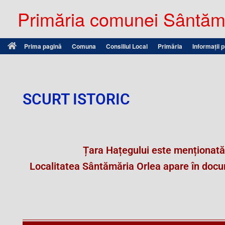
Primăria comunei Sântămă
Prima pagină
Comuna
Consiliul Local
Primăria
Informații 
SCURT ISTORIC
Țara Hațegului este menționată
Localitatea Sântămăria Orlea apare în docu