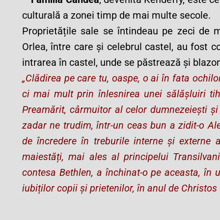
culturală a zonei timp de mai multe secole.
Proprietățile sale se întindeau pe zeci de m
Orlea, între care și celebrul castel, au fost 
intrarea în castel, unde se păstrează și blazon
„Clădirea pe care tu, oaspe, o ai în fata ochilo
ci mai mult prin înlesnirea unei sălășluiri ti
Preamărit, cârmuitor al celor dumnezeiești și
zadar ne trudim, într-un ceas bun a zidit-o Al
de încredere în treburile interne și externe a
maiestăți, mai ales al principelui Transilvani
contesa Bethlen, a închinat-o pe aceasta, în 
iubiților copii și prietenilor, în anul de Christos