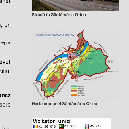
âlhar
Stradă în Sântămăria Orlea
i, un
ntre
 avut
iliul
ancz
Harta comunei Sântămăria Orlea
spre
lă și