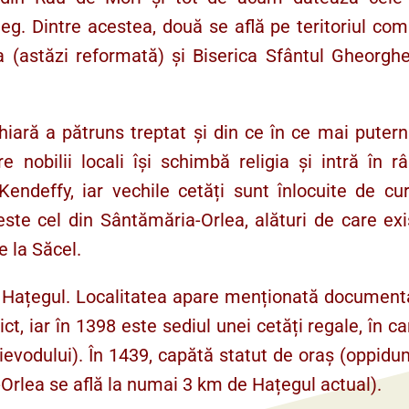
țeg. Dintre acestea, două se află pe teritoriul co
 (astăzi reformată) și Biserica Sfântul Gheorghe
ară a pătruns treptat și din ce în ce mai putern
re nobilii locali își schimbă religia și intră în r
ndeffy, iar vechile cetăți sunt înlocuite de cur
este cel din Sântămăria-Orlea, alături de care ex
e la Săcel.
ste Hațegul. Localitatea apare menționată document
t, iar în 1398 este sediul unei cetăți regale, în ca
ievodului). În 1439, capătă statut de oraș (oppidu
Orlea se află la numai 3 km de Hațegul actual).