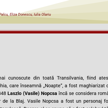
alcu, Eliza Donescu, Iulia Olariu
i cunoscute din toată Transilvania, fiind ates
hia, care înseamnă „Noapte”, a fost maghiarizat 
1848
Laszlo (Vasile) Nopcsa
încă se considera româ
 de la Blaj. Vasile Nopcsa a fost un personaj fo