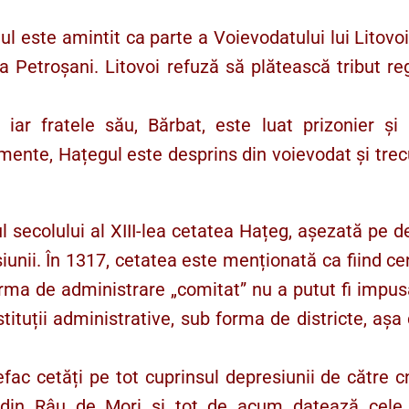
ul este amintit ca parte a Voievodatului lui Litovoi
 Petroșani. Litovoi refuză să plătească tribut re
 iar fratele său, Bărbat, este luat prizonier și
mente, Hațegul este desprins din voievodat și trec
l secolului al XIII-lea cetatea Hațeg, așezată pe d
unii. În 1317, cetatea este menționată ca fiind ce
rma de administrare „comitat” nu a putut fi impu
nstituții administrative, sub forma de districte, aș
fac cetăți pe tot cuprinsul depresiunii de către c
i din Râu de Mori și tot de acum datează cele