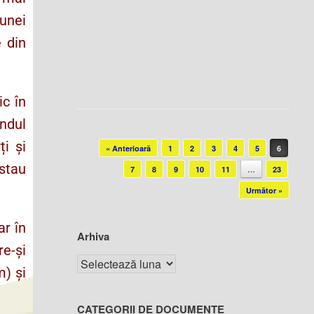
munei
 din
ic în
ândul
Post navigation
ți și
« Anterioară
1
2
3
4
5
6
istau
7
8
9
10
11
…
23
Următor »
ar în
Arhiva
re-și
m) și
CATEGORII DE DOCUMENTE