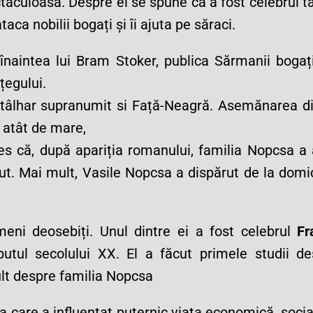
ectaculoasă. Despre el se spune că a fost celebrul t
ca nobilii bogați și îi ajuta pe săraci.
înaintea lui Bram Stoker, publica Sărmanii bogaț
țegului.
 tâlhar supranumit si Față-Neagră. Asemănarea di
 atât de mare,
ales că, după apariția romanului, familia Nopcsa a
dut. Mai mult, Vasile Nopcsa a dispărut de la domic
meni deosebiți. Unul dintre ei a fost celebrul
Fr
utul secolului XX. El a făcut primele studii de
ult despre familia Nopcsa
a care a influențat puternic viața economică, socia