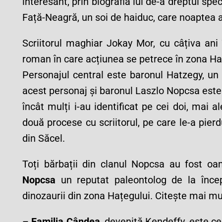
interesant, prin biografia lui de-a dreptul sp
Față-Neagră, un soi de haiduc, care noaptea ata
Scriitorul maghiar Jokay Mor, cu câțiva ani 
roman în care acțiunea se petrece în zona Ha
Personajul central este baronul Hatzegy, un
acest personaj și baronul Laszlo Nopcsa este
încât mulți i-au identificat pe cei doi, mai 
două procese cu scriitorul, pe care le-a pier
din Săcel.
Toți bărbații din clanul Nopcsa au fost oa
Nopcsa
un reputat paleontolog de la încep
dinozaurii din zona Hațegului. Citește mai m
–
Familia Cândea
, devenită Kendeffy, este ce