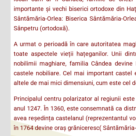
importante și vechi biserici ortodoxe din Ha
Sântămăria-Orlea: Biserica Sântămăria-Orlea
Sânpetru (ortodoxă).
A urmat o perioadă în care autoritatea maghi
toate aspectele vieții hațeganilor. Unii dint
nobilimii maghiare, familia Cândea devine Ke
castele nobiliare. Cel mai important castel 
altele de mai mici dimensiuni, cum este cel d
Principalul centru polarizator al regiunii e
anul 1247. În 1360, este consemnată ca distric
avea reședința castelanul (reprezentantul vo
în 1764 devine oraș grăniceresc( Sântămăria-