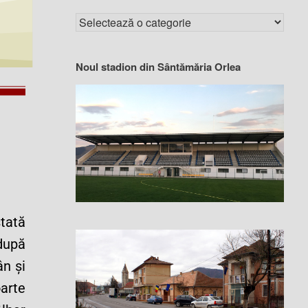
Noul stadion din Sântămăria Orlea
tată
după
n și
arte