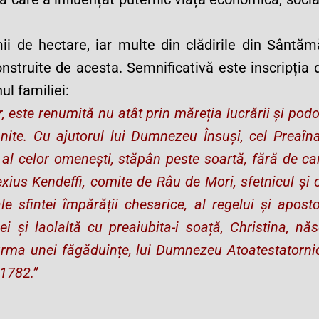
ii de hectare, iar multe din clădirile din Sântăm
construite de acesta. Semnificativă este inscripția 
ul familiei:
r, este renumită nu atât prin măreția lucrării și pod
hnite. Cu ajutorul lui Dumnezeu Însuși, cel Preaîna
 al celor omenești, stăpân peste soartă, fără de ca
exius Kendeffi, comite de Râu de Mori, sfetnicul și
le sfintei împărății chesarice, al regelui și aposto
ei și laolaltă cu preaiubita-i soață, Christina, nă
urma unei făgăduințe, lui Dumnezeu Atoatestatornic
 1782.”