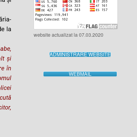
ăria-
de la
website actualizat la 07.03.2020
oabe,
ADMINISTRARE WEBSITE
lt și
re în
WEBMAIL
 omul
licei
scută
itor,