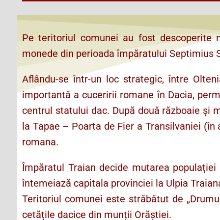
Pe teritoriul comunei au fost descoperite
monede din perioada împăratului Septimius Se
Aflându-se într-un loc strategic, între Olte
importantă a cuceririi romane în Dacia, perm
centrul statului dac. După două războaie și 
la Tapae – Poarta de Fier a Transilvaniei (în
romana.
Împăratul Traian decide mutarea populației 
întemeiază capitala provinciei la Ulpia Trai
Teritoriul comunei este străbătut de „Drumu
cetățile dacice din munții Orăștiei.