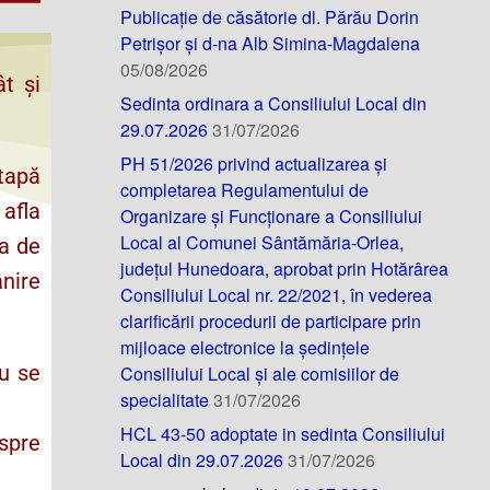
Publicație de căsătorie dl. Părău Dorin
Petrișor și d-na Alb Simina-Magdalena
05/08/2026
t și
Sedinta ordinara a Consiliului Local din
29.07.2026
31/07/2026
PH 51/2026 privind actualizarea și
etapă
completarea Regulamentului de
 afla
Organizare și Funcționare a Consiliului
Local al Comunei Sântămăria-Orlea,
ea de
județul Hunedoara, aprobat prin Hotărârea
ânire
Consiliului Local nr. 22/2021, în vederea
clarificării procedurii de participare prin
mijloace electronice la ședințele
iu se
Consiliului Local și ale comisiilor de
specialitate
31/07/2026
HCL 43-50 adoptate in sedinta Consiliului
spre
Local din 29.07.2026
31/07/2026