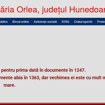
ria Orlea, județul Hunedoa
publice
Biroul online
Asistența socială
SVSU
Clubul sportiv
Proie
 pentru prima dată în documente în 1247.
mente abia în 1363, dar vechimea ei este cu mult 
mare.