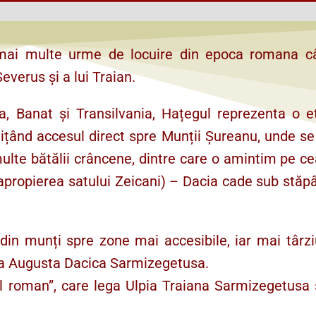
 mai multe urme de locuire din epoca romana câ
verus și a lui Traian.
nia, Banat și Transilvania, Hațegul reprezenta o 
ițând accesul direct spre Munții Șureanu, unde se
multe bătălii crâncene, dintre care o amintim pe c
 apropierea satului Zeicani) – Dacia cade sub stăp
din munți spre zone mai accesibile, iar mai târz
ana Augusta Dacica Sarmizegetusa.
l roman”, care lega Ulpia Traiana Sarmizegetusa 