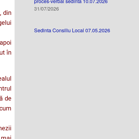
proces-verbal sedinta 10.07.2026
31/07/2026
, din
gelui
Sedinta Consiliu Local 07.05.2026
 apoi
ut în
ealul
ntrul
să de
a cum
nezii
 mai