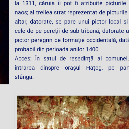
la 1311, căruia îi pot fi atribuite picturile
naos; al treilea strat reprezentat de picturile
altar, datorate, se pare unui pictor local ș
cele de pe pereții de sub tribună, datorate 
pictor peregrin de formație occidentală, da
probabil din perioada anilor 1400.
Acces: În satul de reședință al comunei,
intrarea dinspre orașul Hațeg, pe par
stânga.