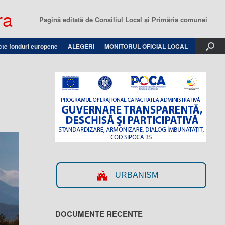
ra
Pagină editată de Consiliul Local şi Primăria comunei
cte fonduri europene
ALEGERI
MONITORUL OFICIAL LOCAL
URBANISM
DOCUMENTE RECENTE