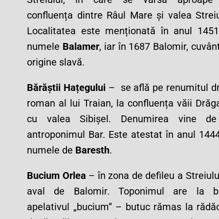
confluența dintre Râul Mare și valea Streiu
Localitatea este menționată în anul 145
numele
Balamer
, iar în 1687 Balomir, cuvân
origine slavă.
Bărăștii Hațegului
– se află pe renumitul 
roman al lui Traian, la confluența văii Drăg
cu valea Sibișel. Denumirea vine de
antroponimul Bar. Este atestat în anul 144
numele de
Baresth
.
Bucium Orlea
– în zona de defileu a Streiului
aval de Balomir. Toponimul are la b
apelativul „bucium” – butuc rămas la rădă