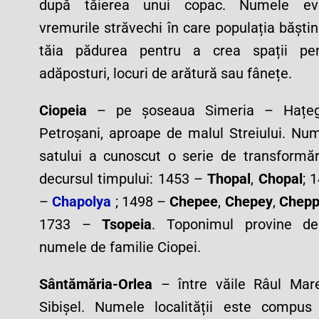
după tăierea unui copac. Numele ev
vremurile străvechi în care populația băști
tăia pădurea pentru a crea spații pen
adăposturi, locuri de arătură sau fânețe.
Ciopeia
– pe șoseaua Simeria – Hațe
Petroșani, aproape de malul Streiului. Nu
satului a cunoscut o serie de transformăr
decursul timpului: 1453 –
Thopal
,
Chopal
; 
–
Chapolya
; 1498 –
Chepee
,
Chepey
,
Chepp
1733 –
Tsopeia
. Toponimul provine de
numele de familie Ciopei.
Sântămăria-Orlea
– între văile Râul Mar
Sibișel. Numele localității este compus