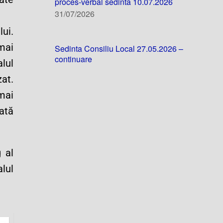
proces-verbal sedinta 10.07.2026
31/07/2026
lui.
mai
Sedinta Consiliu Local 27.05.2026 –
continuare
lul
at.
mai
nată
 al
lul