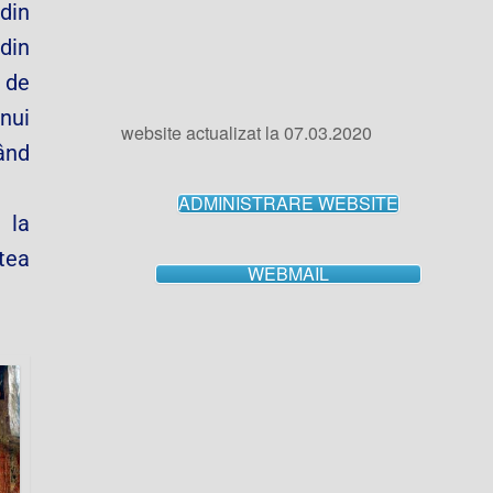
 din
 din
i de
website actualizat la 07.03.2020
unui
tând
ADMINISTRARE WEBSITE
 la
WEBMAIL
tea