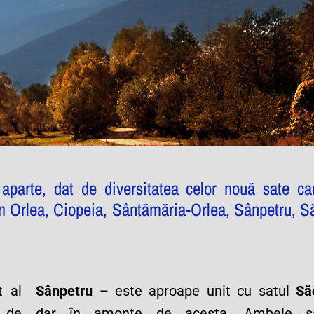
parte, dat de diversitatea celor nouă sate ca
m Orlea, Ciopeia, Sântămăria-Orlea, Sânpetru, Să
t al
Sânpetru
– este aproape unit cu satul
Să
 de
dar în amonte de acesta. Ambele s