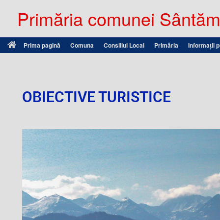
Primăria comunei Sântămă
Prima pagină
Comuna
Consiliul Local
Primăria
Informații 
OBIECTIVE TURISTICE