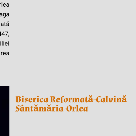
rlea
eaga
nată
47,
liei
area
Biserica Reformată-Calvină
Sântămăria-Orlea