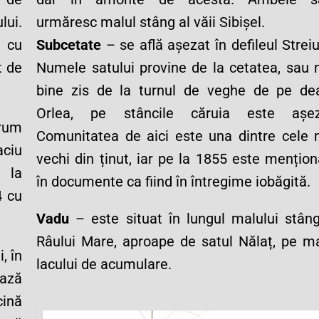
lui.
urmăresc malul stâng al văii Sibișel.
1 cu
Subcetate
– se află așezat în defileul Streiu
t de
Numele satului provine de la cetatea, sau 
bine zis de la turnul de veghe de pe dea
Orlea, pe stâncile căruia este așez
drum
Comunitatea de aici este una dintre cele 
aciu
vechi din ținut, iar pe la 1855 este mențio
 la
în documente ca fiind în întregime iobăgită.
4 cu
Vadu
– este situat în lungul malului stâng
Râului Mare, aproape de satul Nălaț, pe ma
, în
lacului de acumulare.
ază
cină