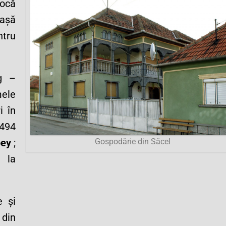
ocă
nașă
tru
g –
mele
i în
1494
Gospodărie din Săcel
ey
;
 la
e și
 din