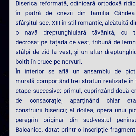
Biserica reformată, odinioară ortodoxă ridi
în piatră de cnezii din familia Cândea
sfârșitul sec. XIII în stil romantic, alcătuită di
o navă dreptunghiulară tăvănită, cu t
decrosat pe fațada de vest, tribună de lemn
stâlpi de zid la vest, și un altar dreptunghi
boltit în cruce pe nervuri.
În interior se află un ansamblu de pict
murală comportând trei straturi realizate în 
etape succesive: primul, cuprinzând două cr
de consacrație, aparținând chiar eta
construirii bisericii; al doilea, opera unui pi
peregrin originar din sud-vestul peninsu
Balcanice, datat printr-o inscripție fragmen