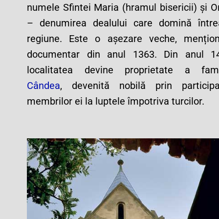
numele Sfintei Maria (hramul bisericii) și O
– denumirea dealului care domină într
regiune. Este o așezare veche, mențio
documentar din anul 1363. Din anul 14
localitatea devine proprietate a fami
Cândea
, devenită nobilă prin particip
membrilor ei la luptele împotriva turcilor.