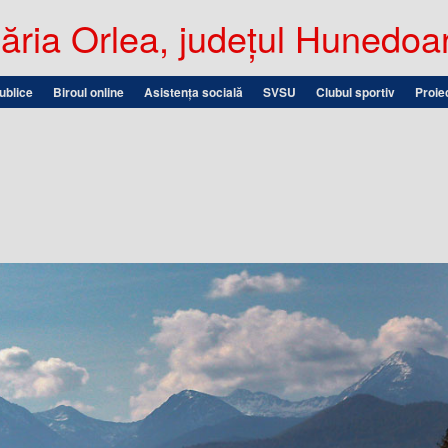
ria Orlea, județul Hunedoa
publice
Biroul online
Asistența socială
SVSU
Clubul sportiv
Proie