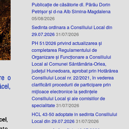
Publicație de căsătorie dl. Părău Dorin
Petrișor și d-na Alb Simina-Magdalena
05/08/2026
Sedinta ordinara a Consiliului Local din
29.07.2026
31/07/2026
PH 51/2026 privind actualizarea și
completarea Regulamentului de
Organizare și Funcționare a Consiliului
Local al Comunei Sântămăria-Orlea,
județul Hunedoara, aprobat prin Hotărârea
re o
Consiliului Local nr. 22/2021, în vederea
clarificării procedurii de participare prin
cel,
mijloace electronice la ședințele
Consiliului Local și ale comisiilor de
specialitate
31/07/2026
HCL 43-50 adoptate in sedinta Consiliului
cel
,
Local din 29.07.2026
31/07/2026
ate