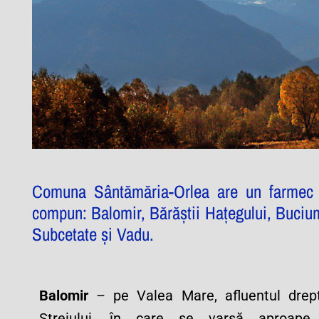
Comuna Sântămăria-Orlea are un farmec a
compun: Balomir, Bărăştii Haţegului, Buciu
Subcetate și Vadu.
Balomir
– pe Valea Mare, afluentul drep
Streiului, în care se varsă aproape