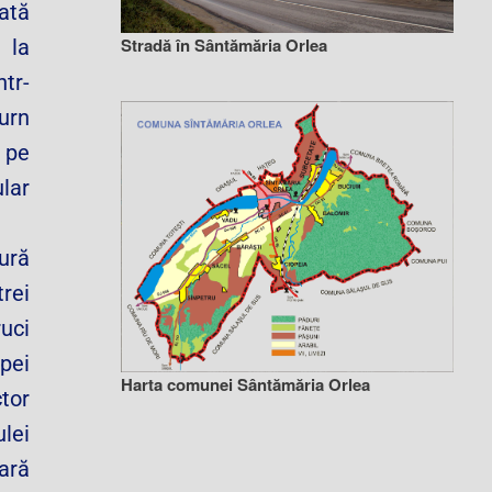
cată
Stradă în Sântămăria Orlea
 la
ntr-
urn
 pe
ular
ură
trei
uci
pei
Harta comunei Sântămăria Orlea
ctor
lei
tară