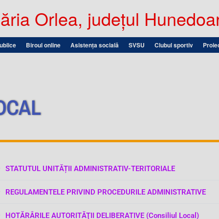
ria Orlea, județul Hunedoa
publice
Biroul online
Asistența socială
SVSU
Clubul sportiv
Proie
OCAL
STATUTUL UNITĂȚII ADMINISTRATIV-TERITORIALE
REGULAMENTELE PRIVIND PROCEDURILE ADMINISTRATIVE
HOTĂRÂRILE AUTORITĂŢII DELIBERATIVE (Consiliul Local)