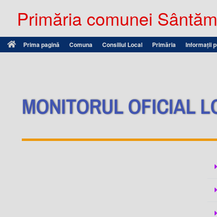
Primăria comunei Sântămă
Prima pagină
Comuna
Consiliul Local
Primăria
Informații 
MONITORUL OFICIAL L