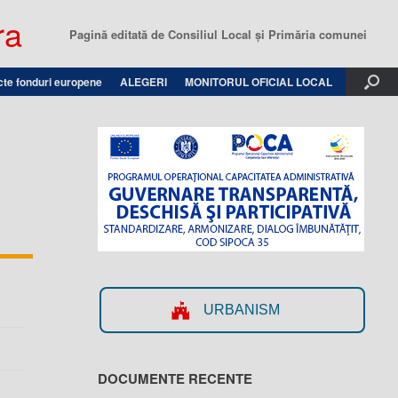
ra
Pagină editată de Consiliul Local şi Primăria comunei
cte fonduri europene
ALEGERI
MONITORUL OFICIAL LOCAL
URBANISM
DOCUMENTE RECENTE