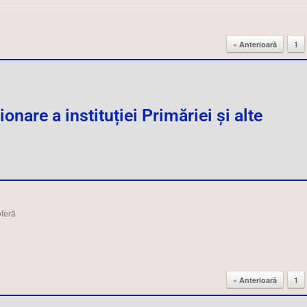
« Anterioară
1
nare a instituției Primăriei și alte
oferă
« Anterioară
1