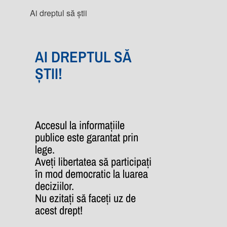
Ai dreptul să știi
AI DREPTUL SĂ
ȘTII!
Accesul la informațiile
publice este garantat prin
lege.
Aveți libertatea să participați
în mod democratic la luarea
deciziilor.
Nu ezitați să faceți uz de
acest drept!