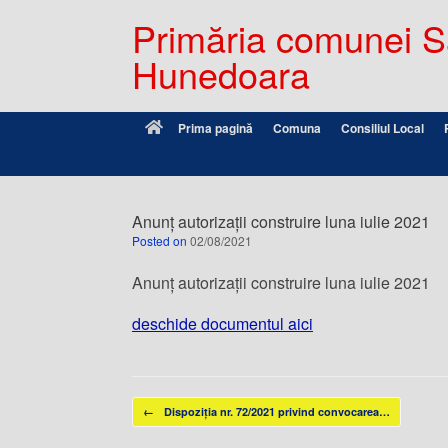
Primăria comunei Sâ
Hunedoara
Prima pagină
Comuna
Consiliul Local
Anunţ autorizaţii construire luna iulie 2021
Posted on
02/08/2021
Anunţ autorizaţii construire luna iulie 2021
deschide documentul aici
Post navigation
←
Dispoziția nr. 72/2021 privind convocarea…