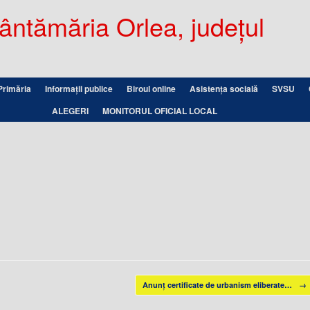
ntămăria Orlea, județul
Primăria
Informații publice
Biroul online
Asistența socială
SVSU
ALEGERI
MONITORUL OFICIAL LOCAL
Anunţ certificate de urbanism eliberate…
→