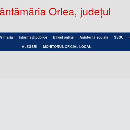
ntămăria Orlea, județul
Primăria
Informații publice
Biroul online
Asistența socială
SVSU
ALEGERI
MONITORUL OFICIAL LOCAL