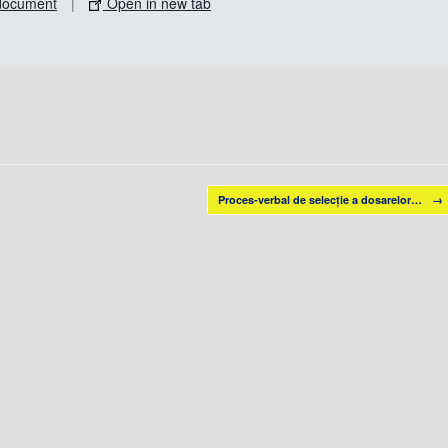
document
|
Open in new tab
Proces-verbal de selecție a dosarelor…
→