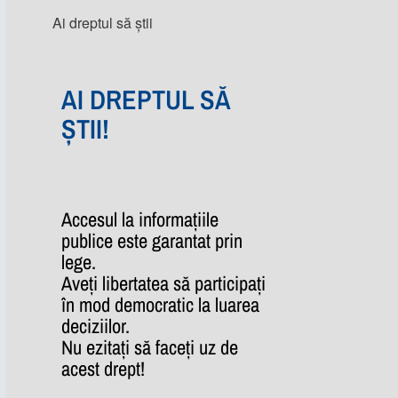
Ai dreptul să știi
AI DREPTUL SĂ
ȘTII!
Accesul la informațiile
publice este garantat prin
lege.
Aveți libertatea să participați
în mod democratic la luarea
deciziilor.
Nu ezitați să faceți uz de
acest drept!