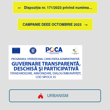
Post navigation
←
Dispoziția nr. 171/2023 privind numirea…
CAMPANIE DEEE OCTOMBRIE 2023
→
URBANISM