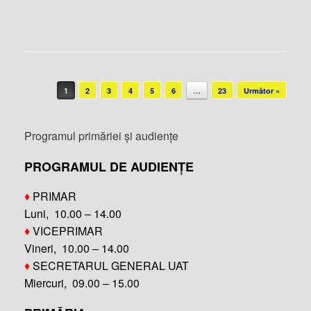
Post navigation
1
2
3
4
5
6
…
23
Următor »
Programul primăriei și audiențe
PROGRAMUL DE AUDIENȚE
♦
PRIMAR
Luni, 10.00 – 14.00
♦
VICEPRIMAR
Vineri, 10.00 – 14.00
♦
SECRETARUL GENERAL UAT
Miercuri, 09.00 – 15.00