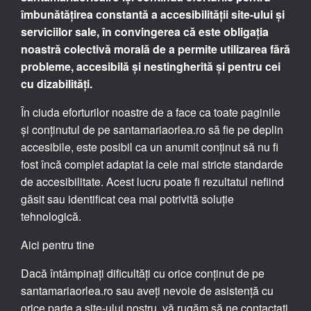
îmbunătățirea constantă a accesibilității site-ului și
serviciilor sale, în convingerea că este obligația
noastră colectivă morală de a permite utilizarea fără
probleme, accesibilă și nestingherită și pentru cei
cu dizabilități.
În ciuda eforturilor noastre de a face ca toate paginile
și conținutul de pe santamariaorlea.ro să fie pe deplin
accesibile, este posibil ca un anumit conținut să nu fi
fost încă complet adaptat la cele mai stricte standarde
de accesibilitate. Acest lucru poate fi rezultatul nefiind
găsit sau identificat cea mai potrivită soluție
tehnologică.
Aici pentru tine
Dacă întâmpinați dificultăți cu orice conținut de pe
santamariaorlea.ro sau aveți nevoie de asistență cu
orice parte a site-ului nostru, vă rugăm să ne contactați