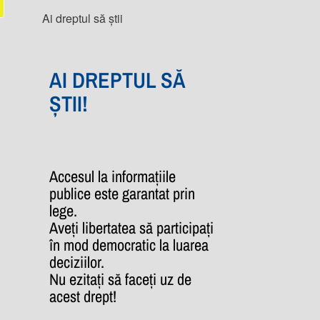
Ai dreptul să știi
AI DREPTUL SĂ
ȘTII!
Accesul la informațiile
publice este garantat prin
lege.
Aveți libertatea să participați
în mod democratic la luarea
deciziilor.
Nu ezitați să faceți uz de
acest drept!