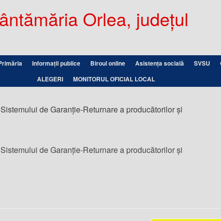
ntămăria Orlea, județul
Primăria
Informații publice
Biroul online
Asistența socială
SVSU
ALEGERI
MONITORUL OFICIAL LOCAL
 Sistemului de Garanție-Returnare a producătorilor și
 Sistemului de Garanție-Returnare a producătorilor și