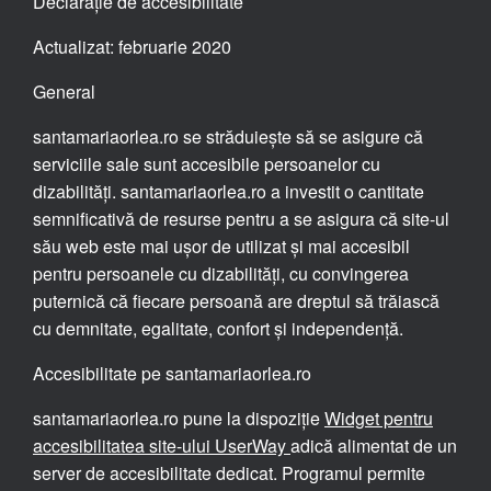
Declarație de accesibilitate
Actualizat: februarie 2020
General
santamariaorlea.ro se străduiește să se asigure că
serviciile sale sunt accesibile persoanelor cu
dizabilități. santamariaorlea.ro a investit o cantitate
semnificativă de resurse pentru a se asigura că site-ul
său web este mai ușor de utilizat și mai accesibil
pentru persoanele cu dizabilități, cu convingerea
puternică că fiecare persoană are dreptul să trăiască
cu demnitate, egalitate, confort și independență.
Accesibilitate pe santamariaorlea.ro
santamariaorlea.ro pune la dispoziție
Widget pentru
accesibilitatea site-ului UserWay
adică alimentat de un
server de accesibilitate dedicat. Programul permite