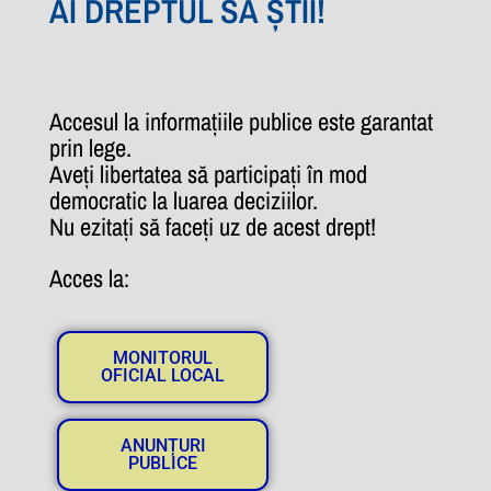
AI DREPTUL SĂ ȘTII!
Accesul la informațiile publice este garantat
prin lege.
Aveți libertatea să participați în mod
democratic la luarea deciziilor.
Nu ezitați să faceți uz de acest drept!
Acces la:
MONITORUL
OFICIAL LOCAL
ANUNȚURI
PUBLICE