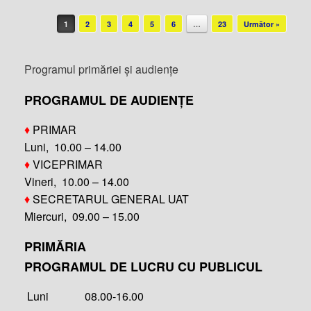
Post navigation
1
2
3
4
5
6
…
23
Următor »
Programul primăriei și audiențe
PROGRAMUL DE AUDIENȚE
♦
PRIMAR
Luni, 10.00 – 14.00
♦
VICEPRIMAR
Vineri, 10.00 – 14.00
♦
SECRETARUL GENERAL UAT
Miercuri, 09.00 – 15.00
PRIMĂRIA
PROGRAMUL DE LUCRU CU PUBLICUL
Luni 08.00-16.00