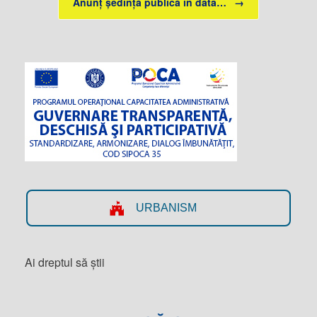
Anunț ședință publică în data…
→
URBANISM
Ai dreptul să știi