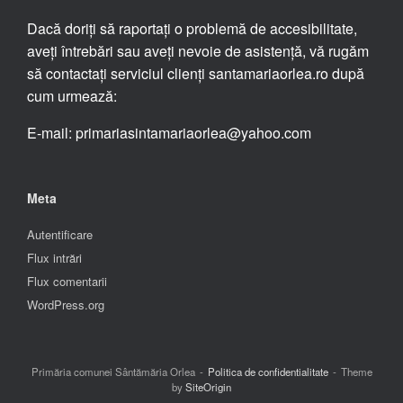
Dacă doriți să raportați o problemă de accesibilitate,
aveți întrebări sau aveți nevoie de asistență, vă rugăm
să contactați serviciul clienți santamariaorlea.ro după
cum urmează:
E-mail: primariasintamariaorlea@yahoo.com
Meta
Autentificare
Flux intrări
Flux comentarii
WordPress.org
Primăria comunei Sântămăria Orlea
Politica de confidentialitate
Theme
by
SiteOrigin