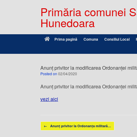
Primăria comunei Sâ
Hunedoara
Prima pagină
Comuna
Consiliul Local
Anunț privitor la modificarea Ordonanței mili
Posted on
02/04/2020
Anunț privitor la modificarea Ordonanței mili
vezi aici
Post navigation
←
Anunț privitor la Ordonanța militară…