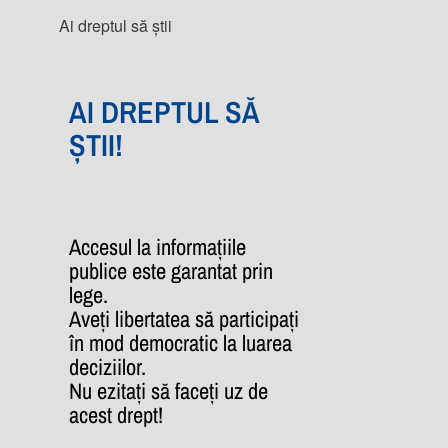
Ai dreptul să știi
AI DREPTUL SĂ
ȘTII!
Accesul la informațiile
publice este garantat prin
lege.
Aveți libertatea să participați
în mod democratic la luarea
deciziilor.
Nu ezitați să faceți uz de
acest drept!