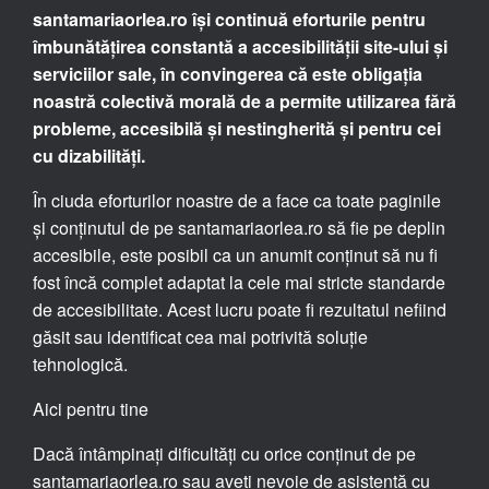
santamariaorlea.ro își continuă eforturile pentru
îmbunătățirea constantă a accesibilității site-ului și
serviciilor sale, în convingerea că este obligația
noastră colectivă morală de a permite utilizarea fără
probleme, accesibilă și nestingherită și pentru cei
cu dizabilități.
În ciuda eforturilor noastre de a face ca toate paginile
și conținutul de pe santamariaorlea.ro să fie pe deplin
accesibile, este posibil ca un anumit conținut să nu fi
fost încă complet adaptat la cele mai stricte standarde
de accesibilitate. Acest lucru poate fi rezultatul nefiind
găsit sau identificat cea mai potrivită soluție
tehnologică.
Aici pentru tine
Dacă întâmpinați dificultăți cu orice conținut de pe
santamariaorlea.ro sau aveți nevoie de asistență cu