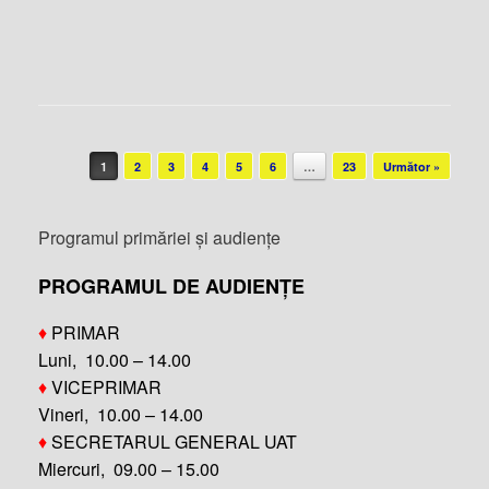
Post navigation
1
2
3
4
5
6
…
23
Următor »
Programul primăriei și audiențe
PROGRAMUL DE AUDIENȚE
♦
PRIMAR
Luni, 10.00 – 14.00
♦
VICEPRIMAR
Vineri, 10.00 – 14.00
♦
SECRETARUL GENERAL UAT
Miercuri, 09.00 – 15.00