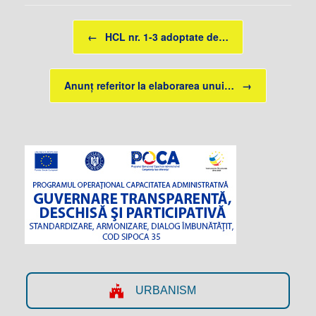
Post navigation
←
HCL nr. 1-3 adoptate de…
Anunț referitor la elaborarea unui…
→
URBANISM