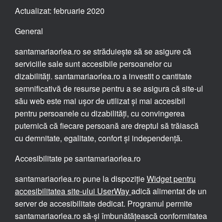
Actualizat: februarie 2020
General
santamariaorlea.ro se străduiește să se asigure că
serviciile sale sunt accesibile persoanelor cu
dizabilități. santamariaorlea.ro a investit o cantitate
semnificativă de resurse pentru a se asigura că site-ul
său web este mai ușor de utilizat și mai accesibil
pentru persoanele cu dizabilități, cu convingerea
puternică că fiecare persoană are dreptul să trăiască
cu demnitate, egalitate, confort și independență.
Accesibilitate pe santamariaorlea.ro
santamariaorlea.ro pune la dispoziție
Widget pentru
accesibilitatea site-ului UserWay
adică alimentat de un
server de accesibilitate dedicat. Programul permite
santamariaorlea.ro să-și îmbunătățească conformitatea