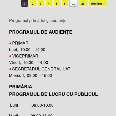
Post navigation
1
2
3
4
5
6
…
23
Următor »
Programul primăriei și audiențe
PROGRAMUL DE AUDIENȚE
♦
PRIMAR
Luni, 10.00 – 14.00
♦
VICEPRIMAR
Vineri, 10.00 – 14.00
♦
SECRETARUL GENERAL UAT
Miercuri, 09.00 – 15.00
PRIMĂRIA
PROGRAMUL DE LUCRU CU PUBLICUL
Luni 08.00-16.00
Marți 08.00-16.00