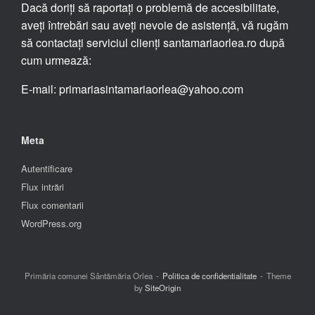
Dacă doriți să raportați o problemă de accesibilitate,
aveți întrebări sau aveți nevoie de asistență, vă rugăm
să contactați serviciul clienți santamariaorlea.ro după
cum urmează:
E-mail: primariasintamariaorlea@yahoo.com
Meta
Autentificare
Flux intrări
Flux comentarii
WordPress.org
Primăria comunei Sântămăria Orlea
Politica de confidentialitate
Theme
by
SiteOrigin