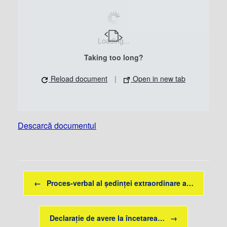
Loading...
Taking too long?
Reload document
|
Open in new tab
Descarcă documentul
Post navigation
←
Proces-verbal al ședinței extraordinare a…
Declarație de avere la încetarea…
→