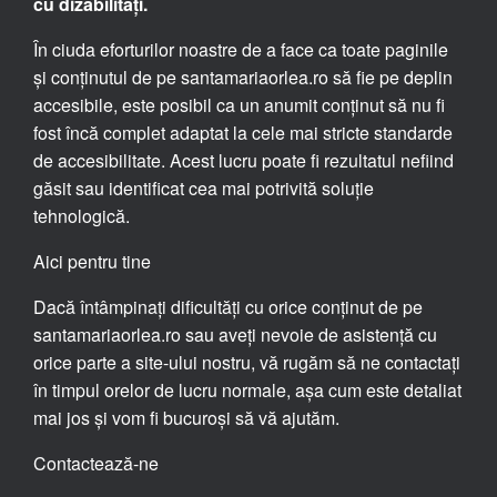
cu dizabilități.
În ciuda eforturilor noastre de a face ca toate paginile
și conținutul de pe santamariaorlea.ro să fie pe deplin
accesibile, este posibil ca un anumit conținut să nu fi
fost încă complet adaptat la cele mai stricte standarde
de accesibilitate. Acest lucru poate fi rezultatul nefiind
găsit sau identificat cea mai potrivită soluție
tehnologică.
Aici pentru tine
Dacă întâmpinați dificultăți cu orice conținut de pe
santamariaorlea.ro sau aveți nevoie de asistență cu
orice parte a site-ului nostru, vă rugăm să ne contactați
în timpul orelor de lucru normale, așa cum este detaliat
mai jos și vom fi bucuroși să vă ajutăm.
Contactează-ne