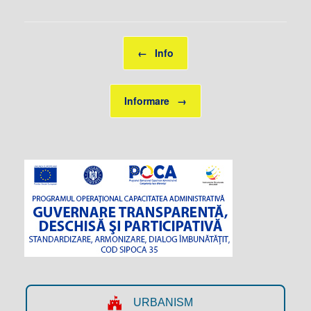
Post navigation
←
Info
Informare
→
URBANISM