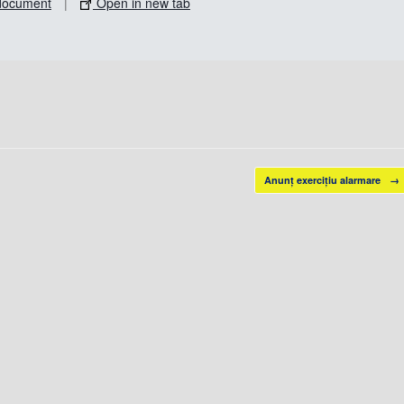
document
|
Open in new tab
Anunț exercițiu alarmare
→