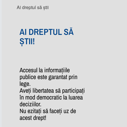
Ai dreptul să știi
AI DREPTUL SĂ
ȘTII!
Accesul la informațiile
publice este garantat prin
lege.
Aveți libertatea să participați
în mod democratic la luarea
deciziilor.
Nu ezitați să faceți uz de
acest drept!