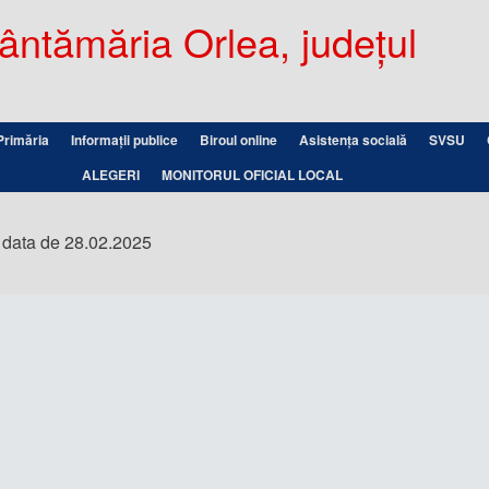
ntămăria Orlea, județul
Primăria
Informații publice
Biroul online
Asistența socială
SVSU
ALEGERI
MONITORUL OFICIAL LOCAL
n data de 28.02.2025