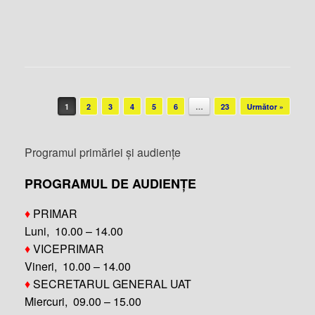
Post navigation
1
2
3
4
5
6
…
23
Următor »
Programul primăriei și audiențe
PROGRAMUL DE AUDIENȚE
♦
PRIMAR
Luni, 10.00 – 14.00
♦
VICEPRIMAR
Vineri, 10.00 – 14.00
♦
SECRETARUL GENERAL UAT
Miercuri, 09.00 – 15.00