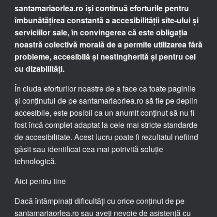
santamariaorlea.ro își continuă eforturile pentru
îmbunătățirea constantă a accesibilității site-ului și
serviciilor sale, în convingerea că este obligația
noastră colectivă morală de a permite utilizarea fără
probleme, accesibilă și nestingherită și pentru cei
cu dizabilități.
În ciuda eforturilor noastre de a face ca toate paginile
și conținutul de pe santamariaorlea.ro să fie pe deplin
accesibile, este posibil ca un anumit conținut să nu fi
fost încă complet adaptat la cele mai stricte standarde
de accesibilitate. Acest lucru poate fi rezultatul nefiind
găsit sau identificat cea mai potrivită soluție
tehnologică.
Aici pentru tine
Dacă întâmpinați dificultăți cu orice conținut de pe
santamariaorlea.ro sau aveți nevoie de asistență cu