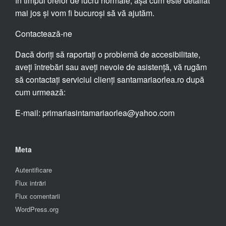
în timpul orelor de lucru normale, așa cum este detaliat
mai jos și vom fi bucuroși să vă ajutăm.
Contactează-ne
Dacă doriți să raportați o problemă de accesibilitate,
aveți întrebări sau aveți nevoie de asistență, vă rugăm
să contactați serviciul clienți santamariaorlea.ro după
cum urmează:
E-mail: primariasintamariaorlea@yahoo.com
Meta
Autentificare
Flux intrări
Flux comentarii
WordPress.org