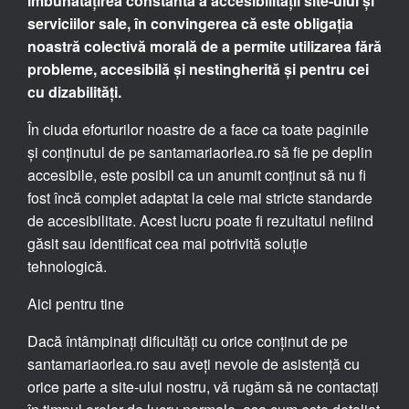
îmbunătățirea constantă a accesibilității site-ului și
serviciilor sale, în convingerea că este obligația
noastră colectivă morală de a permite utilizarea fără
probleme, accesibilă și nestingherită și pentru cei
cu dizabilități.
În ciuda eforturilor noastre de a face ca toate paginile
și conținutul de pe santamariaorlea.ro să fie pe deplin
accesibile, este posibil ca un anumit conținut să nu fi
fost încă complet adaptat la cele mai stricte standarde
de accesibilitate. Acest lucru poate fi rezultatul nefiind
găsit sau identificat cea mai potrivită soluție
tehnologică.
Aici pentru tine
Dacă întâmpinați dificultăți cu orice conținut de pe
santamariaorlea.ro sau aveți nevoie de asistență cu
orice parte a site-ului nostru, vă rugăm să ne contactați