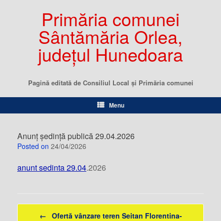
Primăria comunei
Sântămăria Orlea,
județul Hunedoara
Pagină editată de Consiliul Local şi Primăria comunei
Menu
Anunț ședință publică 29.04.2026
Posted on
24/04/2026
anunt sedinta 29.04
.2026
Post navigation
←
Ofertă vânzare teren Seitan Florentina-