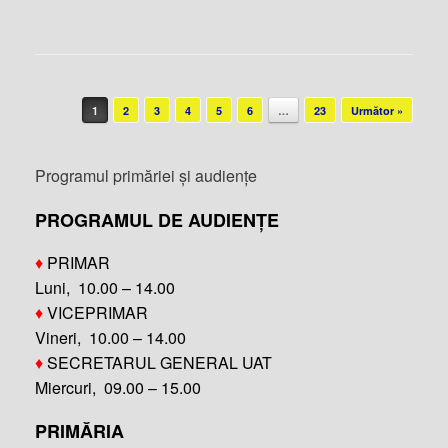
Post navigation
1
2
3
4
5
6
…
23
Următor »
Programul primăriei și audiențe
PROGRAMUL DE AUDIENȚE
♦
PRIMAR
Luni, 10.00 – 14.00
♦
VICEPRIMAR
Vineri, 10.00 – 14.00
♦
SECRETARUL GENERAL UAT
Miercuri, 09.00 – 15.00
PRIMĂRIA