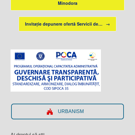
Minodora
Invitație depunere ofertă Servicii de…
→
URBANISM
Ai dreptul să știi