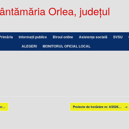
ntămăria Orlea, județul
Primăria
Informații publice
Biroul online
Asistența socială
SVSU
ALEGERI
MONITORUL OFICIAL LOCAL
lor…
Proiecte de hotărâre nr. 4/2026…
→