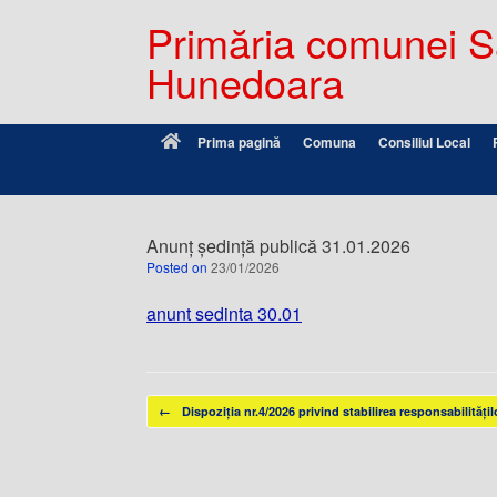
Primăria comunei Sâ
Hunedoara
Prima pagină
Comuna
Consiliul Local
Anunț ședință publică 31.01.2026
Posted on
23/01/2026
anunt sedinta 30.01
Post navigation
←
Dispoziția nr.4/2026 privind stabilirea responsabilități