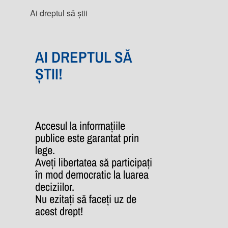
Ai dreptul să știi
AI DREPTUL SĂ
ȘTII!
Accesul la informațiile
publice este garantat prin
lege.
Aveți libertatea să participați
în mod democratic la luarea
deciziilor.
Nu ezitați să faceți uz de
acest drept!