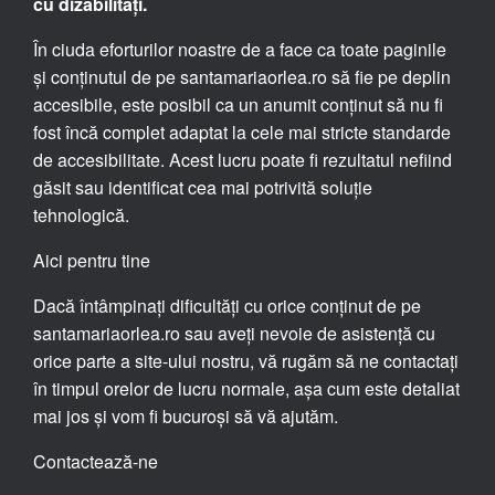
cu dizabilități.
În ciuda eforturilor noastre de a face ca toate paginile
și conținutul de pe santamariaorlea.ro să fie pe deplin
accesibile, este posibil ca un anumit conținut să nu fi
fost încă complet adaptat la cele mai stricte standarde
de accesibilitate. Acest lucru poate fi rezultatul nefiind
găsit sau identificat cea mai potrivită soluție
tehnologică.
Aici pentru tine
Dacă întâmpinați dificultăți cu orice conținut de pe
santamariaorlea.ro sau aveți nevoie de asistență cu
orice parte a site-ului nostru, vă rugăm să ne contactați
în timpul orelor de lucru normale, așa cum este detaliat
mai jos și vom fi bucuroși să vă ajutăm.
Contactează-ne