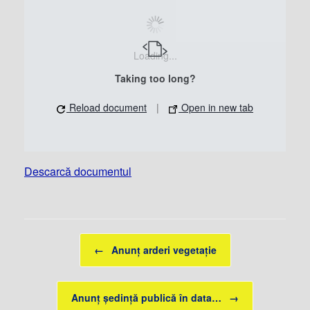
Loading...
Taking too long?
Reload document
|
Open in new tab
Descarcă documentul
Post navigation
←
Anunț arderi vegetație
Anunț ședință publică în data…
→