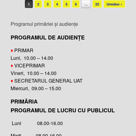
Post navigation
1
2
3
4
5
6
…
23
Următor »
Programul primăriei și audiențe
PROGRAMUL DE AUDIENȚE
♦
PRIMAR
Luni, 10.00 – 14.00
♦
VICEPRIMAR
Vineri, 10.00 – 14.00
♦
SECRETARUL GENERAL UAT
Miercuri, 09.00 – 15.00
PRIMĂRIA
PROGRAMUL DE LUCRU CU PUBLICUL
Luni 08.00-16.00
Marți 08.00-16.00