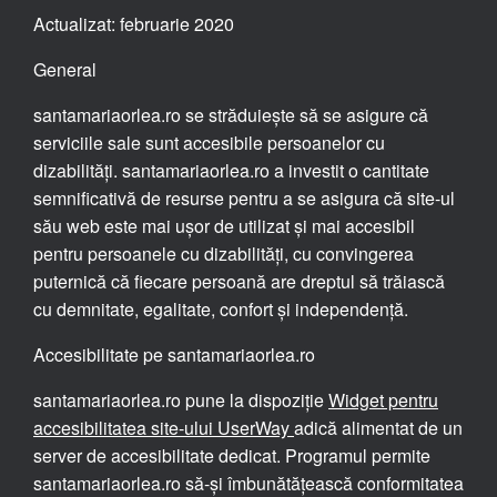
Actualizat: februarie 2020
General
santamariaorlea.ro se străduiește să se asigure că
serviciile sale sunt accesibile persoanelor cu
dizabilități. santamariaorlea.ro a investit o cantitate
semnificativă de resurse pentru a se asigura că site-ul
său web este mai ușor de utilizat și mai accesibil
pentru persoanele cu dizabilități, cu convingerea
puternică că fiecare persoană are dreptul să trăiască
cu demnitate, egalitate, confort și independență.
Accesibilitate pe santamariaorlea.ro
santamariaorlea.ro pune la dispoziție
Widget pentru
accesibilitatea site-ului UserWay
adică alimentat de un
server de accesibilitate dedicat. Programul permite
santamariaorlea.ro să-și îmbunătățească conformitatea