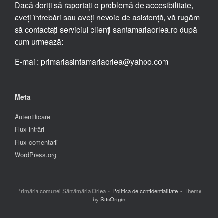
Dacă doriți să raportați o problemă de accesibilitate,
aveți întrebări sau aveți nevoie de asistență, vă rugăm
să contactați serviciul clienți santamariaorlea.ro după
cum urmează:
E-mail: primariasintamariaorlea@yahoo.com
Meta
Autentificare
Flux intrări
Flux comentarii
WordPress.org
Primăria comunei Sântămăria Orlea
Politica de confidentialitate
Theme
by
SiteOrigin