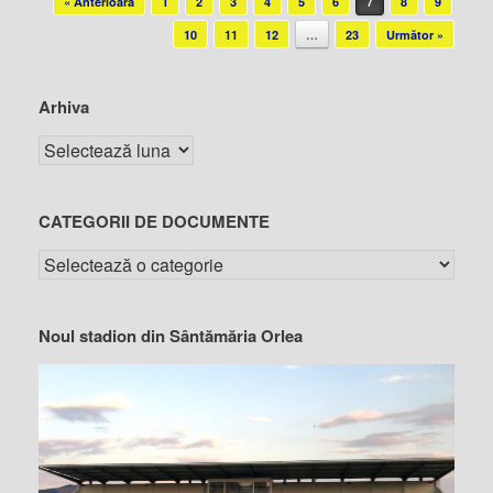
« Anterioară
1
2
3
4
5
6
7
8
9
10
11
12
…
23
Următor »
Arhiva
CATEGORII DE DOCUMENTE
Noul stadion din Sântămăria Orlea