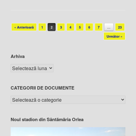
Post navigation
« Anterioară
1
2
3
4
5
6
7
…
23
Următor »
Arhiva
CATEGORII DE DOCUMENTE
Noul stadion din Sântămăria Orlea