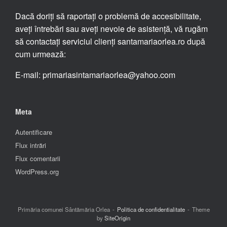
Dacă doriți să raportați o problemă de accesibilitate,
aveți întrebări sau aveți nevoie de asistență, vă rugăm
să contactați serviciul clienți santamariaorlea.ro după
cum urmează:
E-mail: primariasintamariaorlea@yahoo.com
Meta
Autentificare
Flux intrări
Flux comentarii
WordPress.org
Primăria comunei Sântămăria Orlea
Politica de confidentialitate
Theme
by
SiteOrigin