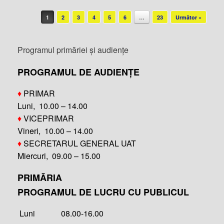
Post navigation
1
2
3
4
5
6
…
23
Următor »
Programul primăriei și audiențe
PROGRAMUL DE AUDIENȚE
♦
PRIMAR
Luni, 10.00 – 14.00
♦
VICEPRIMAR
Vineri, 10.00 – 14.00
♦
SECRETARUL GENERAL UAT
Miercuri, 09.00 – 15.00
PRIMĂRIA
PROGRAMUL DE LUCRU CU PUBLICUL
Luni 08.00-16.00