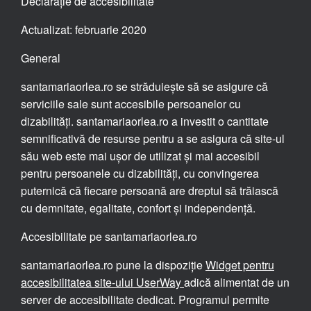
Declarație de accesibilitate
Actualizat: februarie 2020
General
santamariaorlea.ro se străduiește să se asigure că
serviciile sale sunt accesibile persoanelor cu
dizabilități. santamariaorlea.ro a investit o cantitate
semnificativă de resurse pentru a se asigura că site-ul
său web este mai ușor de utilizat și mai accesibil
pentru persoanele cu dizabilități, cu convingerea
puternică că fiecare persoană are dreptul să trăiască
cu demnitate, egalitate, confort și independență.
Accesibilitate pe santamariaorlea.ro
santamariaorlea.ro pune la dispoziție
Widget pentru
accesibilitatea site-ului UserWay
adică alimentat de un
server de accesibilitate dedicat. Programul permite