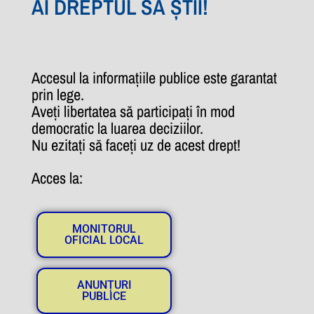
AI DREPTUL SĂ ȘTII!
Accesul la informațiile publice este garantat
prin lege.
Aveți libertatea să participați în mod
democratic la luarea deciziilor.
Nu ezitați să faceți uz de acest drept!
Acces la:
MONITORUL
OFICIAL LOCAL
ANUNȚURI
PUBLICE