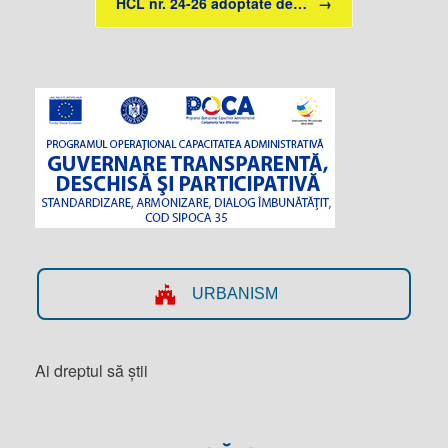
HCL nr. 24-26 adoptate de…
→
URBANISM
Ai dreptul să știi