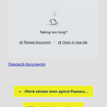
Loading...
Taking too long?
Reload document
|
Open in new tab
Descarcă documentul
Post navigation
←
Ofertă vânzare teren agricol Popescu…