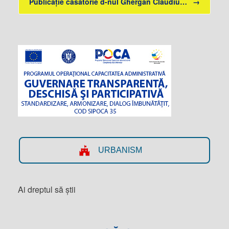
Publicație căsătorie d-nul Ghergan Claudiu…
→
URBANISM
Ai dreptul să știi