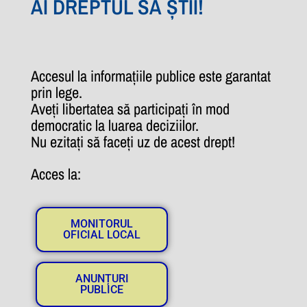
AI DREPTUL SĂ ȘTII!
Accesul la informațiile publice este garantat
prin lege.
Aveți libertatea să participați în mod
democratic la luarea deciziilor.
Nu ezitați să faceți uz de acest drept!
Acces la:
MONITORUL
OFICIAL LOCAL
ANUNȚURI
PUBLICE