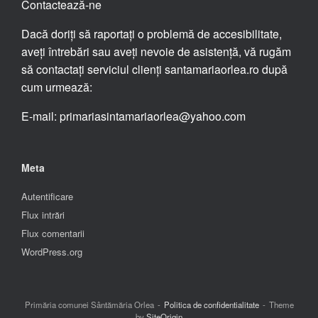
Contactează-ne
Dacă doriți să raportați o problemă de accesibilitate,
aveți întrebări sau aveți nevoie de asistență, vă rugăm
să contactați serviciul clienți santamariaorlea.ro după
cum urmează:
E-mail: primariasintamariaorlea@yahoo.com
Meta
Autentificare
Flux intrări
Flux comentarii
WordPress.org
Primăria comunei Sântămăria Orlea
Politica de confidentialitate
Theme
by
SiteOrigin