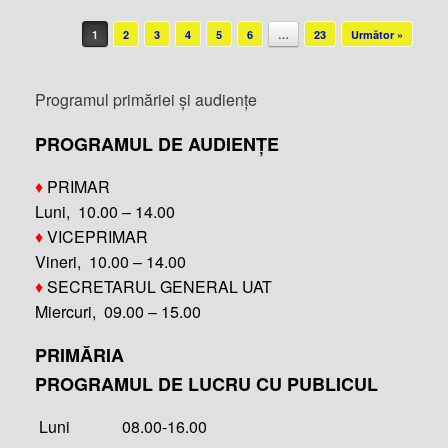
Post navigation
1
2
3
4
5
6
…
23
Următor »
Programul primăriei și audiențe
PROGRAMUL DE AUDIENȚE
♦
PRIMAR
Luni, 10.00 – 14.00
♦
VICEPRIMAR
Vineri, 10.00 – 14.00
♦
SECRETARUL GENERAL UAT
Miercuri, 09.00 – 15.00
PRIMĂRIA
PROGRAMUL DE LUCRU CU PUBLICUL
Luni 08.00-16.00