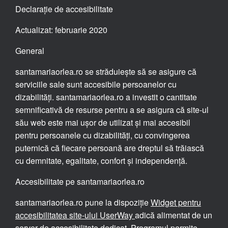
Declarație de accesibilitate
Actualizat: februarie 2020
General
santamariaorlea.ro se străduiește să se asigure că
serviciile sale sunt accesibile persoanelor cu
dizabilități. santamariaorlea.ro a investit o cantitate
semnificativă de resurse pentru a se asigura că site-ul
său web este mai ușor de utilizat și mai accesibil
pentru persoanele cu dizabilități, cu convingerea
puternică că fiecare persoană are dreptul să trăiască
cu demnitate, egalitate, confort și independență.
Accesibilitate pe santamariaorlea.ro
santamariaorlea.ro pune la dispoziție
Widget pentru
accesibilitatea site-ului UserWay
adică alimentat de un
server de accesibilitate dedicat. Programul permite