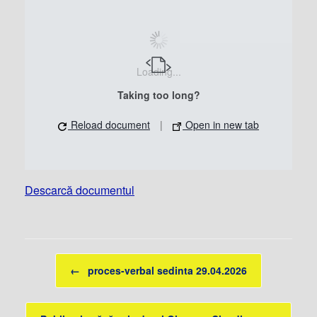
Loading...
Taking too long?
Reload document
|
Open in new tab
Descarcă documentul
Post navigation
←
proces-verbal sedinta 29.04.2026