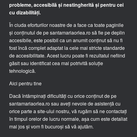
probleme, accesibilă și nestingherită și pentru cei
cu dizabilități.
În ciuda eforturilor noastre de a face ca toate paginile
și conținutul de pe santamariaorlea.ro să fie pe deplin
accesibile, este posibil ca un anumit conținut să nu fi
fost încă complet adaptat la cele mai stricte standarde
de accesibilitate. Acest lucru poate fi rezultatul nefiind
găsit sau identificat cea mai potrivită soluție
tehnologică.
Aici pentru tine
Dacă întâmpinați dificultăți cu orice conținut de pe
santamariaorlea.ro sau aveți nevoie de asistență cu
orice parte a site-ului nostru, vă rugăm să ne contactați
în timpul orelor de lucru normale, așa cum este detaliat
mai jos și vom fi bucuroși să vă ajutăm.