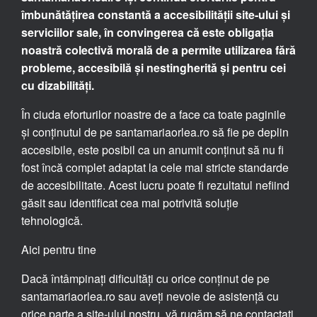
îmbunătățirea constantă a accesibilității site-ului și
serviciilor sale, în convingerea că este obligația
noastră colectivă morală de a permite utilizarea fără
probleme, accesibilă și nestingherită și pentru cei
cu dizabilități.
În ciuda eforturilor noastre de a face ca toate paginile
și conținutul de pe santamariaorlea.ro să fie pe deplin
accesibile, este posibil ca un anumit conținut să nu fi
fost încă complet adaptat la cele mai stricte standarde
de accesibilitate. Acest lucru poate fi rezultatul nefiind
găsit sau identificat cea mai potrivită soluție
tehnologică.
Aici pentru tine
Dacă întâmpinați dificultăți cu orice conținut de pe
santamariaorlea.ro sau aveți nevoie de asistență cu
orice parte a site-ului nostru, vă rugăm să ne contactați