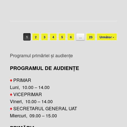
Post navigation
1
2
3
4
5
6
…
23
Următor »
Programul primăriei și audiențe
PROGRAMUL DE AUDIENȚE
♦
PRIMAR
Luni, 10.00 – 14.00
♦
VICEPRIMAR
Vineri, 10.00 – 14.00
♦
SECRETARUL GENERAL UAT
Miercuri, 09.00 – 15.00