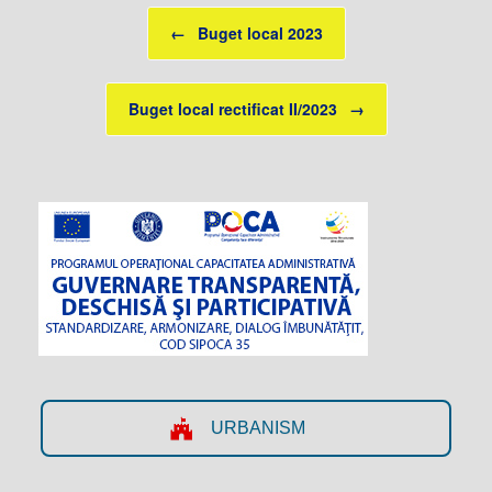
Post navigation
←
Buget local 2023
Buget local rectificat II/2023
→
URBANISM