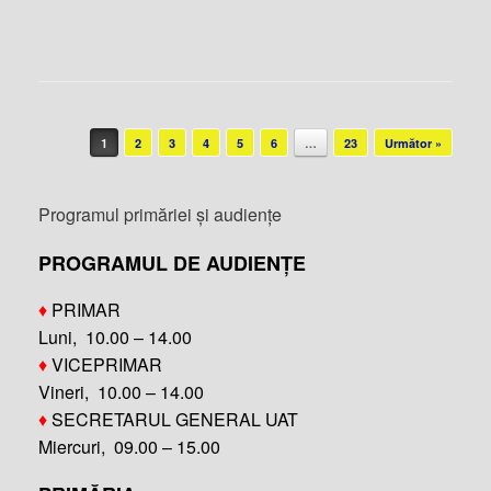
Post navigation
1
2
3
4
5
6
…
23
Următor »
Programul primăriei și audiențe
PROGRAMUL DE AUDIENȚE
♦
PRIMAR
Luni, 10.00 – 14.00
♦
VICEPRIMAR
Vineri, 10.00 – 14.00
♦
SECRETARUL GENERAL UAT
Miercuri, 09.00 – 15.00