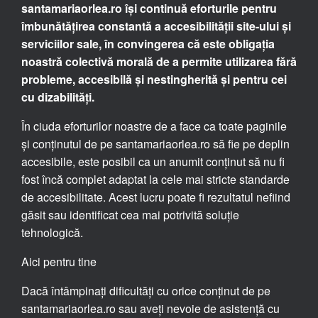
îmbunătățirea constantă a accesibilității site-ului și
serviciilor sale, în convingerea că este obligația
noastră colectivă morală de a permite utilizarea fără
probleme, accesibilă și nestingherită și pentru cei
cu dizabilități.
În ciuda eforturilor noastre de a face ca toate paginile
și conținutul de pe santamariaorlea.ro să fie pe deplin
accesibile, este posibil ca un anumit conținut să nu fi
fost încă complet adaptat la cele mai stricte standarde
de accesibilitate. Acest lucru poate fi rezultatul nefiind
găsit sau identificat cea mai potrivită soluție
tehnologică.
Aici pentru tine
Dacă întâmpinați dificultăți cu orice conținut de pe
santamariaorlea.ro sau aveți nevoie de asistență cu
orice parte a site-ului nostru, vă rugăm să ne contactați