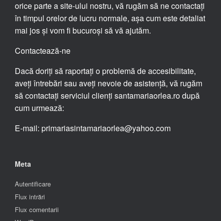
în timpul orelor de lucru normale, așa cum este detaliat
mai jos și vom fi bucuroși să vă ajutăm.
Contactează-ne
Dacă doriți să raportați o problemă de accesibilitate,
aveți întrebări sau aveți nevoie de asistență, vă rugăm
să contactați serviciul clienți santamariaorlea.ro după
cum urmează:
E-mail: primariasintamariaorlea@yahoo.com
Meta
Autentificare
Flux intrări
Flux comentarii
WordPress.org