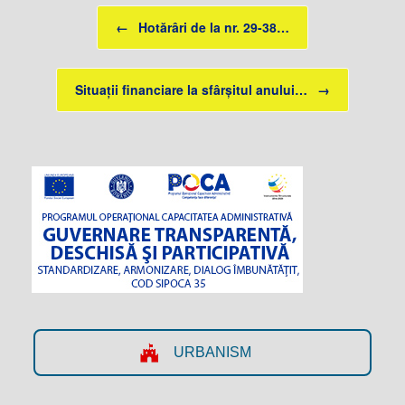
Post navigation
←
Hotărâri de la nr. 29-38…
Situații financiare la sfârșitul anului…
→
URBANISM