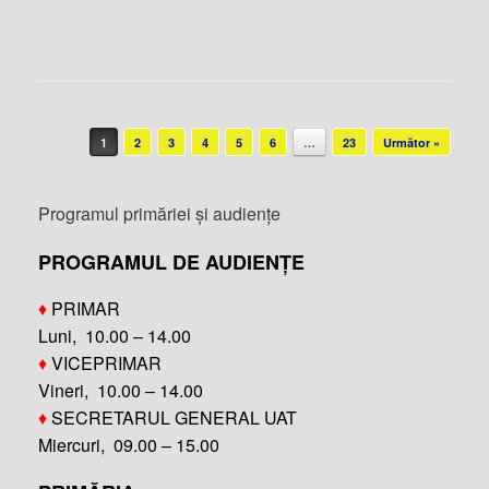
Post navigation
1
2
3
4
5
6
…
23
Următor »
Programul primăriei și audiențe
PROGRAMUL DE AUDIENȚE
♦
PRIMAR
Luni, 10.00 – 14.00
♦
VICEPRIMAR
Vineri, 10.00 – 14.00
♦
SECRETARUL GENERAL UAT
Miercuri, 09.00 – 15.00