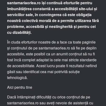
santamariaorlea.ro își continuă eforturile pentru
îmbunătățirea constantă a accesibilității site-ului și
serviciilor sale, în convingerea că este obligația
noastră colectivă morală de a permite utilizarea fără
probleme, accesibilă și nestingherită și pentru cei
cu dizabilități.
În ciuda eforturilor noastre de a face ca toate paginile
și conținutul de pe santamariaorlea.ro să fie pe deplin
accesibile, este posibil ca un anumit conținut să nu fi
fost încă complet adaptat la cele mai stricte standarde
de accesibilitate. Acest lucru poate fi rezultatul nefiind
găsit sau identificat cea mai potrivită soluție
tehnologică.
Aici pentru tine
Dacă întâmpinați dificultăți cu orice conținut de pe
santamariaorlea.ro sau aveți nevoie de asistență cu