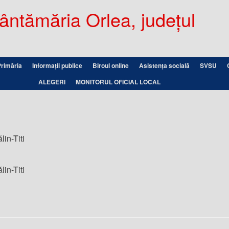
ntămăria Orlea, județul
Primăria
Informații publice
Biroul online
Asistența socială
SVSU
ALEGERI
MONITORUL OFICIAL LOCAL
lin-Titi
lin-Titi