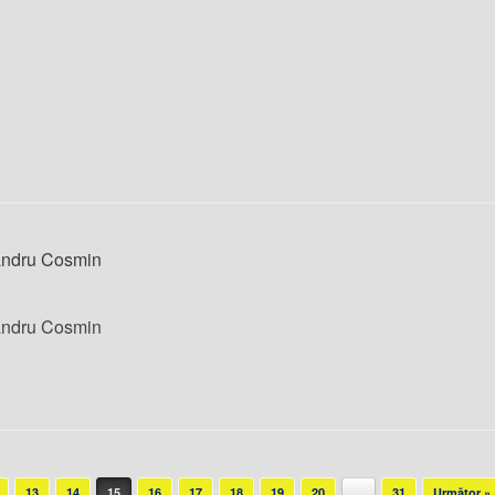
xandru Cosmin
xandru Cosmin
13
14
15
16
17
18
19
20
…
31
Următor »