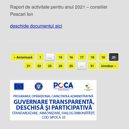
Raport de activitate pentru anul 2021 – consilier
Pescari Ion
deschide documentul aici
Post navigation
« Anterioară
1
…
15
16
17
18
19
20
21
22
23
24
25
…
31
Următor »