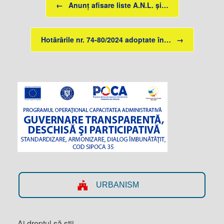
←
Anunț afisare liste A.N.L. și…
Hotărârile nr. 74-80/2024 adoptate în…
→
URBANISM
Ai dreptul să știi