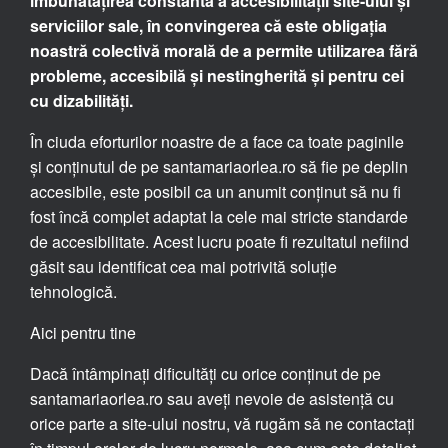
îmbunătățirea constantă a accesibilității site-ului și
serviciilor sale, în convingerea că este obligația
noastră colectivă morală de a permite utilizarea fără
probleme, accesibilă și nestingherită și pentru cei
cu dizabilități.
În ciuda eforturilor noastre de a face ca toate paginile
și conținutul de pe santamariaorlea.ro să fie pe deplin
accesibile, este posibil ca un anumit conținut să nu fi
fost încă complet adaptat la cele mai stricte standarde
de accesibilitate. Acest lucru poate fi rezultatul nefiind
găsit sau identificat cea mai potrivită soluție
tehnologică.
Aici pentru tine
Dacă întâmpinați dificultăți cu orice conținut de pe
santamariaorlea.ro sau aveți nevoie de asistență cu
orice parte a site-ului nostru, vă rugăm să ne contactați