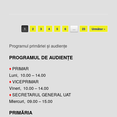
Post navigation
1
2
3
4
5
6
…
23
Următor »
Programul primăriei și audiențe
PROGRAMUL DE AUDIENȚE
♦
PRIMAR
Luni, 10.00 – 14.00
♦
VICEPRIMAR
Vineri, 10.00 – 14.00
♦
SECRETARUL GENERAL UAT
Miercuri, 09.00 – 15.00
PRIMĂRIA