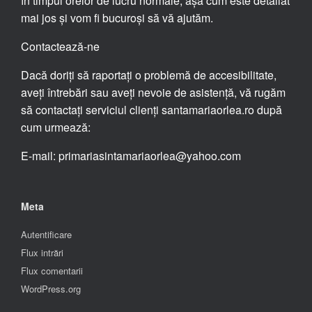
în timpul orelor de lucru normale, așa cum este detaliat
mai jos și vom fi bucuroși să vă ajutăm.
Contactează-ne
Dacă doriți să raportați o problemă de accesibilitate,
aveți întrebări sau aveți nevoie de asistență, vă rugăm
să contactați serviciul clienți santamariaorlea.ro după
cum urmează:
E-mail: primariasintamariaorlea@yahoo.com
Meta
Autentificare
Flux intrări
Flux comentarii
WordPress.org