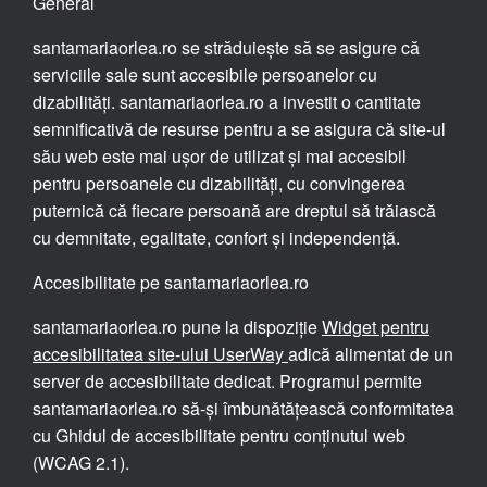
General
santamariaorlea.ro se străduiește să se asigure că
serviciile sale sunt accesibile persoanelor cu
dizabilități. santamariaorlea.ro a investit o cantitate
semnificativă de resurse pentru a se asigura că site-ul
său web este mai ușor de utilizat și mai accesibil
pentru persoanele cu dizabilități, cu convingerea
puternică că fiecare persoană are dreptul să trăiască
cu demnitate, egalitate, confort și independență.
Accesibilitate pe santamariaorlea.ro
santamariaorlea.ro pune la dispoziție
Widget pentru
accesibilitatea site-ului UserWay
adică alimentat de un
server de accesibilitate dedicat. Programul permite
santamariaorlea.ro să-și îmbunătățească conformitatea
cu Ghidul de accesibilitate pentru conținutul web
(WCAG 2.1).