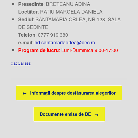
Presedinte
: BRETEANU ADINA
Locțiitor
: RAȚIU MARCELA DANIELA
Sediul
: SÂNTĂMĂRIA ORLEA, NR.128- SALA
DE SEDINTE
Telefon
: 0777 919 380
e-mail
:
hd.santamariaorlea@bec.ro
Program de lucru
: Luni-Duminica 9:00-17:00
:: actualizez
Post navigation
←
Informații despre desfășurarea alegerilor
Documente emise de BE
→