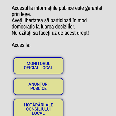
Accesul la informațiile publice este garantat
prin lege.
Aveți libertatea să participați în mod
democratic la luarea deciziilor.
Nu ezitați să faceți uz de acest drept!
Acces la:
MONITORUL
OFICIAL LOCAL
ANUNȚURI
PUBLICE
HOTĂRĂRI ALE
CONSILIULUI
LOCAL