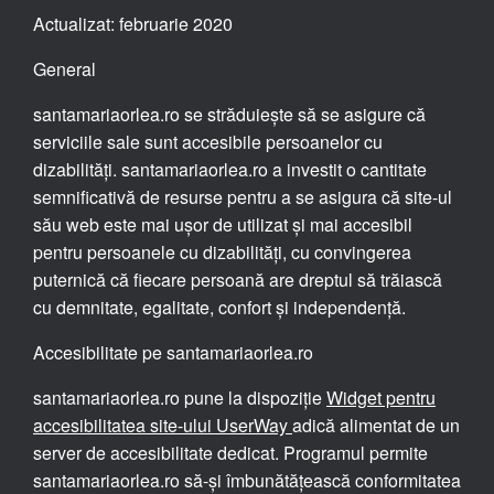
Actualizat: februarie 2020
General
santamariaorlea.ro se străduiește să se asigure că
serviciile sale sunt accesibile persoanelor cu
dizabilități. santamariaorlea.ro a investit o cantitate
semnificativă de resurse pentru a se asigura că site-ul
său web este mai ușor de utilizat și mai accesibil
pentru persoanele cu dizabilități, cu convingerea
puternică că fiecare persoană are dreptul să trăiască
cu demnitate, egalitate, confort și independență.
Accesibilitate pe santamariaorlea.ro
santamariaorlea.ro pune la dispoziție
Widget pentru
accesibilitatea site-ului UserWay
adică alimentat de un
server de accesibilitate dedicat. Programul permite
santamariaorlea.ro să-și îmbunătățească conformitatea