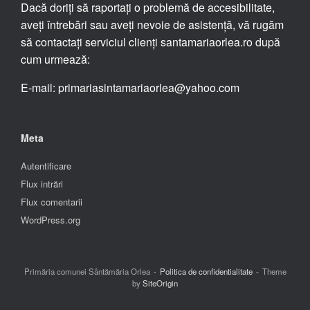
Dacă doriți să raportați o problemă de accesibilitate,
aveți întrebări sau aveți nevoie de asistență, vă rugăm
să contactați serviciul clienți santamariaorlea.ro după
cum urmează:
E-mail: primariasintamariaorlea@yahoo.com
Meta
Autentificare
Flux intrări
Flux comentarii
WordPress.org
Primăria comunei Sântămăria Orlea
Politica de confidentialitate
Theme
by
SiteOrigin