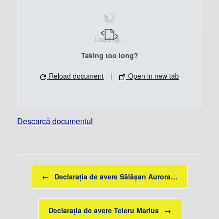
Loading...
Taking too long?
Reload document
|
Open in new tab
Descarcă documentul
Post navigation
←
Declaraţia de avere Sălăşan Aurora…
Declaraţia de avere Teieru Marius
→