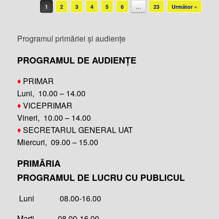
Post navigation
1
2
3
4
5
6
…
23
Următor »
Programul primăriei și audiențe
PROGRAMUL DE AUDIENȚE
♦
PRIMAR
Luni, 10.00 – 14.00
♦
VICEPRIMAR
Vineri, 10.00 – 14.00
♦
SECRETARUL GENERAL UAT
Miercuri, 09.00 – 15.00
PRIMĂRIA
PROGRAMUL DE LUCRU CU PUBLICUL
Luni 08.00-16.00
Marți 08.00-16.00