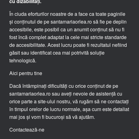
cu dizabilități.
În ciuda eforturilor noastre de a face ca toate paginile
și conținutul de pe santamariaorlea.ro să fie pe deplin
accesibile, este posibil ca un anumit conținut să nu fi
fost încă complet adaptat la cele mai stricte standarde
de accesibilitate. Acest lucru poate fi rezultatul nefiind
găsit sau identificat cea mai potrivită soluție
tehnologică.
Aici pentru tine
Dacă întâmpinați dificultăți cu orice conținut de pe
santamariaorlea.ro sau aveți nevoie de asistență cu
orice parte a site-ului nostru, vă rugăm să ne contactați
în timpul orelor de lucru normale, așa cum este detaliat
mai jos și vom fi bucuroși să vă ajutăm.
Contactează-ne