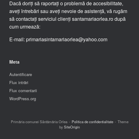
Dacă doriți să raportați o problemă de accesibilitate,
aveți întrebări sau aveți nevoie de asistență, vă rugăm
să contactați serviciul clienți santamariaorlea.ro după
cum urmează:
E-mail: primariasintamariaorlea@yahoo.com
Meta
Autentificare
Flux intrări
Flux comentarii
WordPress.org
Primăria comunei Sântămăria Orlea
Politica de confidentialitate
Theme
by
SiteOrigin