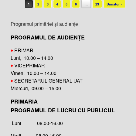
Post navigation
1
2
3
4
5
6
…
23
Următor »
Programul primăriei și audiențe
PROGRAMUL DE AUDIENȚE
♦
PRIMAR
Luni, 10.00 – 14.00
♦
VICEPRIMAR
Vineri, 10.00 – 14.00
♦
SECRETARUL GENERAL UAT
Miercuri, 09.00 – 15.00
PRIMĂRIA
PROGRAMUL DE LUCRU CU PUBLICUL
Luni 08.00-16.00
Marți 08.00-16.00