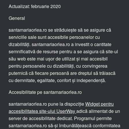
Actualizat: februarie 2020
General
santamariaorlea.ro se străduiește să se asigure că
serviciile sale sunt accesibile persoanelor cu
dizabilități. santamariaorlea.ro a investit o cantitate
semnificativă de resurse pentru a se asigura că site-ul
său web este mai ușor de utilizat și mai accesibil
pentru persoanele cu dizabilități, cu convingerea
puternică că fiecare persoană are dreptul să trăiască
cu demnitate, egalitate, confort și independență.
Accesibilitate pe santamariaorlea.ro
santamariaorlea.ro pune la dispoziție
Widget pentru
accesibilitatea site-ului UserWay
adică alimentat de un
server de accesibilitate dedicat. Programul permite
santamariaorlea.ro să-și îmbunătățească conformitatea