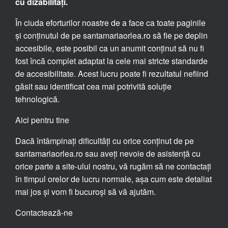
cu dizabilități.
În ciuda eforturilor noastre de a face ca toate paginile
și conținutul de pe santamariaorlea.ro să fie pe deplin
accesibile, este posibil ca un anumit conținut să nu fi
fost încă complet adaptat la cele mai stricte standarde
de accesibilitate. Acest lucru poate fi rezultatul nefiind
găsit sau identificat cea mai potrivită soluție
tehnologică.
Aici pentru tine
Dacă întâmpinați dificultăți cu orice conținut de pe
santamariaorlea.ro sau aveți nevoie de asistență cu
orice parte a site-ului nostru, vă rugăm să ne contactați
în timpul orelor de lucru normale, așa cum este detaliat
mai jos și vom fi bucuroși să vă ajutăm.
Contactează-ne