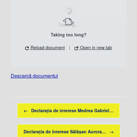
Loading...
Taking too long?
Reload document
|
Open in new tab
Descarcă documentul
Post navigation
←
Declaraţia de interese Medrea Gabriel…
Declaraţia de interese Sălăşan Aurora…
→