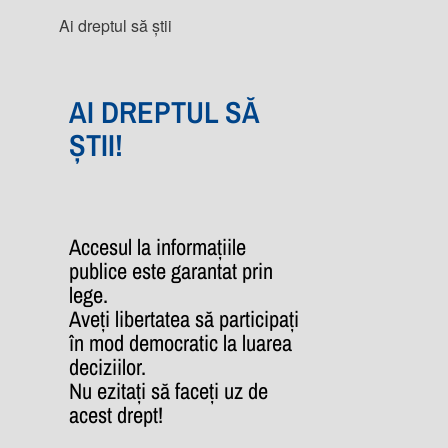
Ai dreptul să știi
AI DREPTUL SĂ
ȘTII!
Accesul la informațiile
publice este garantat prin
lege.
Aveți libertatea să participați
în mod democratic la luarea
deciziilor.
Nu ezitați să faceți uz de
acest drept!