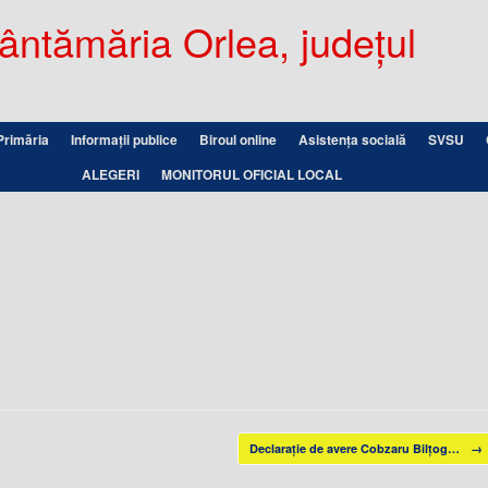
ntămăria Orlea, județul
Primăria
Informații publice
Biroul online
Asistența socială
SVSU
ALEGERI
MONITORUL OFICIAL LOCAL
Declarație de avere Cobzaru Bilțog…
→