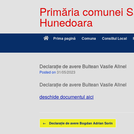
Primăria comunei Sâ
Hunedoara
Prima pagină
Comuna
Consiliul Local
Declarație de avere Bultean Vasile Alinel
Posted on
31/05/2023
Declarație de avere Bultean Vasile Alinel
deschide documentul aici
Post navigation
←
Declarație de avere Bogdan Adrian Sorin