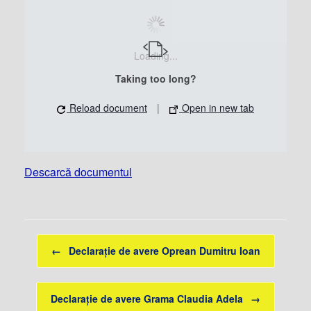
Loading...
Taking too long?
Reload document
|
Open in new tab
Descarcă documentul
Post navigation
←
Declarație de avere Oprean Dumitru Ioan
Declarație de avere Grama Claudia Adela
→