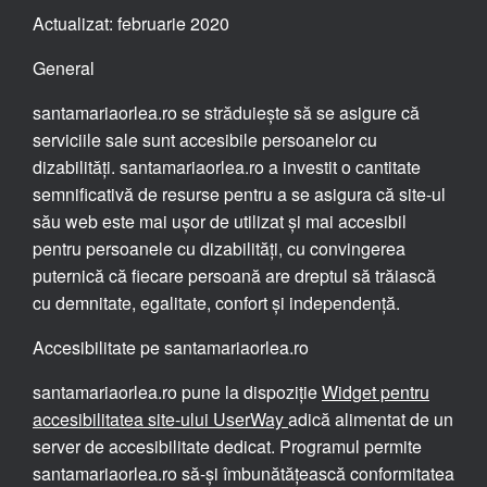
Actualizat: februarie 2020
General
santamariaorlea.ro se străduiește să se asigure că
serviciile sale sunt accesibile persoanelor cu
dizabilități. santamariaorlea.ro a investit o cantitate
semnificativă de resurse pentru a se asigura că site-ul
său web este mai ușor de utilizat și mai accesibil
pentru persoanele cu dizabilități, cu convingerea
puternică că fiecare persoană are dreptul să trăiască
cu demnitate, egalitate, confort și independență.
Accesibilitate pe santamariaorlea.ro
santamariaorlea.ro pune la dispoziție
Widget pentru
accesibilitatea site-ului UserWay
adică alimentat de un
server de accesibilitate dedicat. Programul permite
santamariaorlea.ro să-și îmbunătățească conformitatea