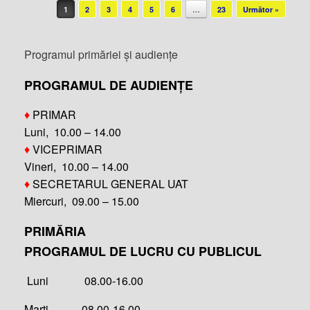
Post navigation
1
2
3
4
5
6
…
23
Următor »
Programul primăriei și audiențe
PROGRAMUL DE AUDIENȚE
♦
PRIMAR
Luni, 10.00 – 14.00
♦
VICEPRIMAR
Vineri, 10.00 – 14.00
♦
SECRETARUL GENERAL UAT
Miercuri, 09.00 – 15.00
PRIMĂRIA
PROGRAMUL DE LUCRU CU PUBLICUL
Luni 08.00-16.00
Marți 08.00-16.00