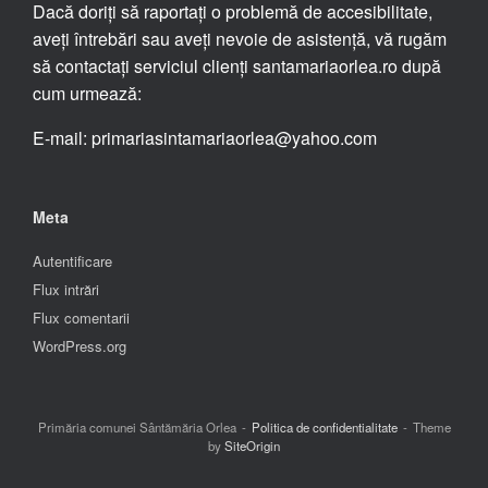
Dacă doriți să raportați o problemă de accesibilitate,
aveți întrebări sau aveți nevoie de asistență, vă rugăm
să contactați serviciul clienți santamariaorlea.ro după
cum urmează:
E-mail: primariasintamariaorlea@yahoo.com
Meta
Autentificare
Flux intrări
Flux comentarii
WordPress.org
Primăria comunei Sântămăria Orlea
Politica de confidentialitate
Theme
by
SiteOrigin