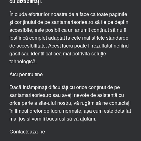
cu dizabilități.
În ciuda eforturilor noastre de a face ca toate paginile
și conținutul de pe santamariaorlea.ro să fie pe deplin
accesibile, este posibil ca un anumit conținut să nu fi
fost încă complet adaptat la cele mai stricte standarde
de accesibilitate. Acest lucru poate fi rezultatul nefiind
găsit sau identificat cea mai potrivită soluție
tehnologică.
Aici pentru tine
Dacă întâmpinați dificultăți cu orice conținut de pe
santamariaorlea.ro sau aveți nevoie de asistență cu
orice parte a site-ului nostru, vă rugăm să ne contactați
în timpul orelor de lucru normale, așa cum este detaliat
mai jos și vom fi bucuroși să vă ajutăm.
Contactează-ne