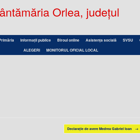
ntămăria Orlea, județul
Primăria
Informații publice
Biroul online
Asistența socială
SVSU
ALEGERI
MONITORUL OFICIAL LOCAL
Declarație de avere Medrea Gabriel Ioan
→