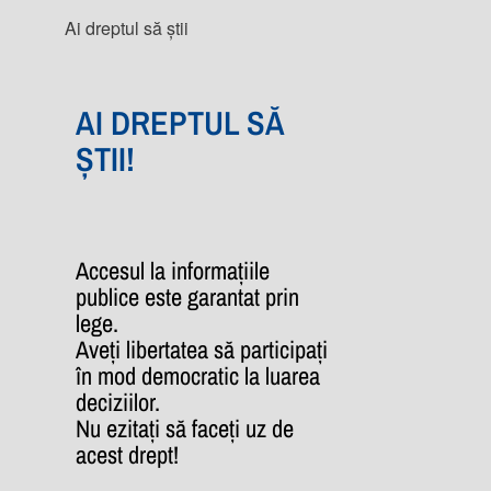
Ai dreptul să știi
AI DREPTUL SĂ
ȘTII!
Accesul la informațiile
publice este garantat prin
lege.
Aveți libertatea să participați
în mod democratic la luarea
deciziilor.
Nu ezitați să faceți uz de
acest drept!