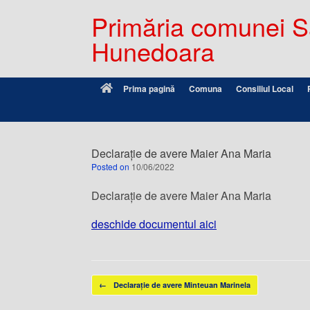
Primăria comunei Sâ
Hunedoara
Prima pagină
Comuna
Consiliul Local
Declarație de avere Maier Ana Maria
Posted on
10/06/2022
Declarație de avere Maier Ana Maria
deschide documentul aici
Post navigation
←
Declarație de avere Minteuan Marinela