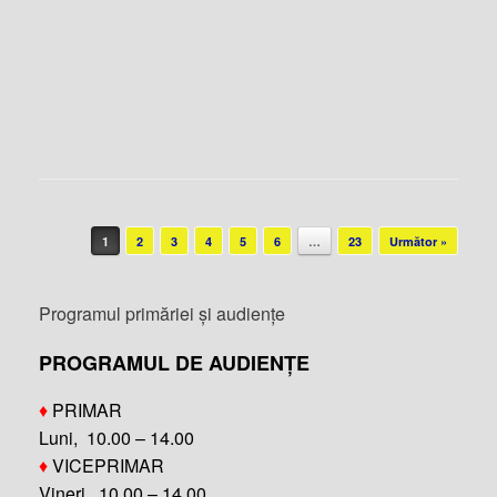
Post navigation
1
2
3
4
5
6
…
23
Următor »
Programul primăriei și audiențe
PROGRAMUL DE AUDIENȚE
♦
PRIMAR
Luni, 10.00 – 14.00
♦
VICEPRIMAR
Vineri, 10.00 – 14.00