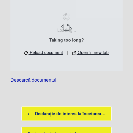
Loading...
Taking too long?
Reload document
|
Open in new tab
Descarcă documentul
Post navigation
←
Declarație de interes la încetarea…