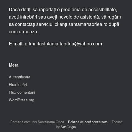
Dacă doriți să raportați o problemă de accesibilitate,
aveți întrebări sau aveți nevoie de asistență, vă rugăm
să contactați serviciul clienți santamariaorlea.ro după
cum urmează:
E-mail: primariasintamariaorlea@yahoo.com
Meta
Autentificare
Flux intrări
Flux comentarii
WordPress.org
Primăria comunei Sântămăria Orlea
Politica de confidentialitate
Theme
by
SiteOrigin