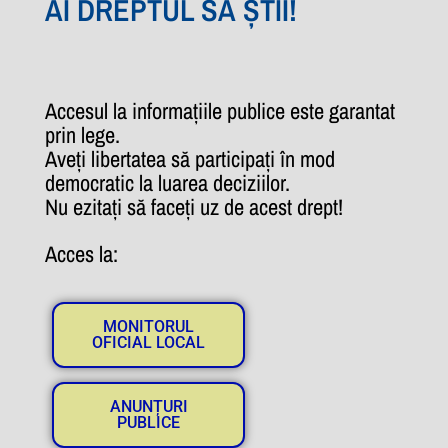
AI DREPTUL SĂ ȘTII!
Accesul la informațiile publice este garantat
prin lege.
Aveți libertatea să participați în mod
democratic la luarea deciziilor.
Nu ezitați să faceți uz de acest drept!
Acces la:
MONITORUL
OFICIAL LOCAL
ANUNȚURI
PUBLICE