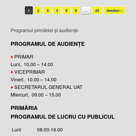
Post navigation
1
2
3
4
5
6
…
23
Următor »
Programul primăriei și audiențe
PROGRAMUL DE AUDIENȚE
♦
PRIMAR
Luni, 10.00 – 14.00
♦
VICEPRIMAR
Vineri, 10.00 – 14.00
♦
SECRETARUL GENERAL UAT
Miercuri, 09.00 – 15.00
PRIMĂRIA
PROGRAMUL DE LUCRU CU PUBLICUL
Luni 08.00-16.00