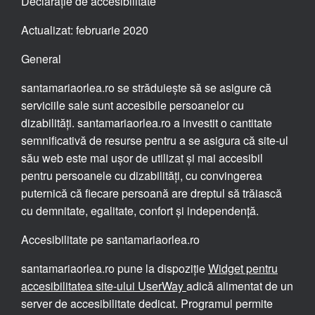
Declarație de accesibilitate
Actualizat: februarie 2020
General
santamariaorlea.ro se străduiește să se asigure că
serviciile sale sunt accesibile persoanelor cu
dizabilități. santamariaorlea.ro a investit o cantitate
semnificativă de resurse pentru a se asigura că site-ul
său web este mai ușor de utilizat și mai accesibil
pentru persoanele cu dizabilități, cu convingerea
puternică că fiecare persoană are dreptul să trăiască
cu demnitate, egalitate, confort și independență.
Accesibilitate pe santamariaorlea.ro
santamariaorlea.ro pune la dispoziție
Widget pentru
accesibilitatea site-ului UserWay
adică alimentat de un
server de accesibilitate dedicat. Programul permite