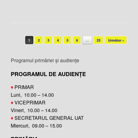
Post navigation
1
2
3
4
5
6
…
23
Următor »
Programul primăriei și audiențe
PROGRAMUL DE AUDIENȚE
♦
PRIMAR
Luni, 10.00 – 14.00
♦
VICEPRIMAR
Vineri, 10.00 – 14.00
♦
SECRETARUL GENERAL UAT
Miercuri, 09.00 – 15.00