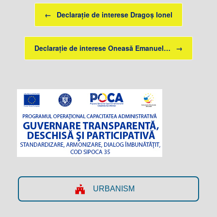
Post navigation
←
Declarație de interese Dragoș Ionel
Declarație de interese Oneasă Emanuel…
→
URBANISM