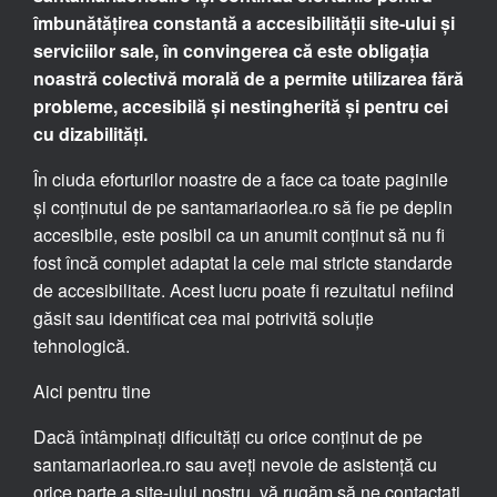
îmbunătățirea constantă a accesibilității site-ului și
serviciilor sale, în convingerea că este obligația
noastră colectivă morală de a permite utilizarea fără
probleme, accesibilă și nestingherită și pentru cei
cu dizabilități.
În ciuda eforturilor noastre de a face ca toate paginile
și conținutul de pe santamariaorlea.ro să fie pe deplin
accesibile, este posibil ca un anumit conținut să nu fi
fost încă complet adaptat la cele mai stricte standarde
de accesibilitate. Acest lucru poate fi rezultatul nefiind
găsit sau identificat cea mai potrivită soluție
tehnologică.
Aici pentru tine
Dacă întâmpinați dificultăți cu orice conținut de pe
santamariaorlea.ro sau aveți nevoie de asistență cu
orice parte a site-ului nostru, vă rugăm să ne contactați