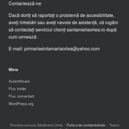
Contactează-ne
Dacă doriți să raportați o problemă de accesibilitate,
aveți întrebări sau aveți nevoie de asistență, vă rugăm
să contactați serviciul clienți santamariaorlea.ro după
cum urmează:
E-mail: primariasintamariaorlea@yahoo.com
Meta
Autentificare
Flux intrări
Flux comentarii
WordPress.org
Primăria comunei Sântămăria Orlea
Politica de confidentialitate
Theme