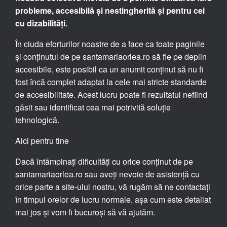
probleme, accesibilă și nestingherită și pentru cei
cu dizabilități.
În ciuda eforturilor noastre de a face ca toate paginile
și conținutul de pe santamariaorlea.ro să fie pe deplin
accesibile, este posibil ca un anumit conținut să nu fi
fost încă complet adaptat la cele mai stricte standarde
de accesibilitate. Acest lucru poate fi rezultatul nefiind
găsit sau identificat cea mai potrivită soluție
tehnologică.
Aici pentru tine
Dacă întâmpinați dificultăți cu orice conținut de pe
santamariaorlea.ro sau aveți nevoie de asistență cu
orice parte a site-ului nostru, vă rugăm să ne contactați
în timpul orelor de lucru normale, așa cum este detaliat
mai jos și vom fi bucuroși să vă ajutăm.