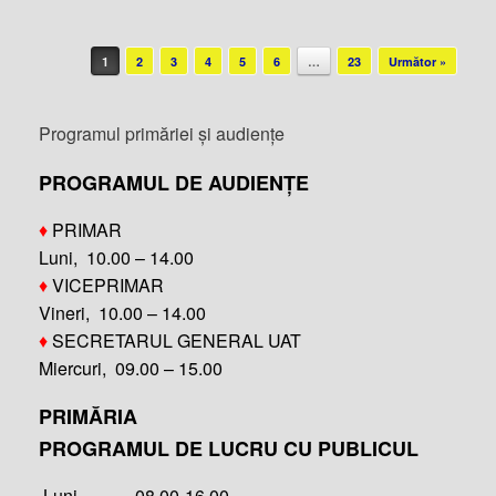
Post navigation
1
2
3
4
5
6
…
23
Următor »
Programul primăriei și audiențe
PROGRAMUL DE AUDIENȚE
♦
PRIMAR
Luni, 10.00 – 14.00
♦
VICEPRIMAR
Vineri, 10.00 – 14.00
♦
SECRETARUL GENERAL UAT
Miercuri, 09.00 – 15.00
PRIMĂRIA
PROGRAMUL DE LUCRU CU PUBLICUL
Luni 08.00-16.00