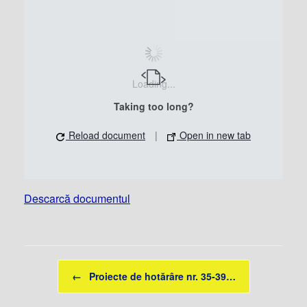
Loading...
Taking too long?
Reload document
|
Open in new tab
Descarcă documentul
Post navigation
←
Proiecte de hotărâre nr. 35-39…