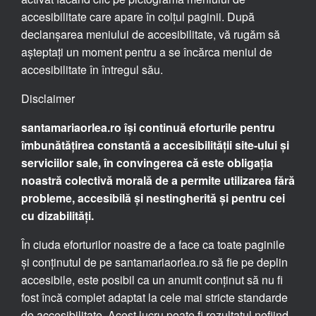
accesibilitate care apare în colțul paginii. După
declanșarea meniului de accesibilitate, vă rugăm să
așteptați un moment pentru a se încărca meniul de
accesibilitate în întregul său.
Disclaimer
santamariaorlea.ro își continuă eforturile pentru
îmbunătățirea constantă a accesibilității site-ului și
serviciilor sale, în convingerea că este obligația
noastră colectivă morală de a permite utilizarea fără
probleme, accesibilă și nestingherită și pentru cei
cu dizabilități.
În ciuda eforturilor noastre de a face ca toate paginile
și conținutul de pe santamariaorlea.ro să fie pe deplin
accesibile, este posibil ca un anumit conținut să nu fi
fost încă complet adaptat la cele mai stricte standarde
de accesibilitate. Acest lucru poate fi rezultatul nefiind