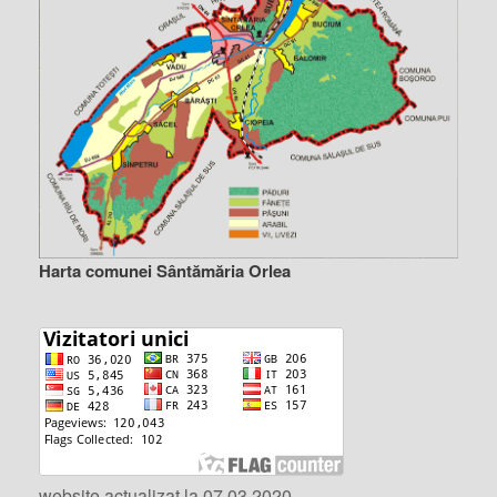
Harta comunei Sântămăria Orlea
website actualizat la 07.03.2020