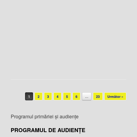
Post navigation
1
2
3
4
5
6
…
23
Următor »
Programul primăriei și audiențe
PROGRAMUL DE AUDIENȚE