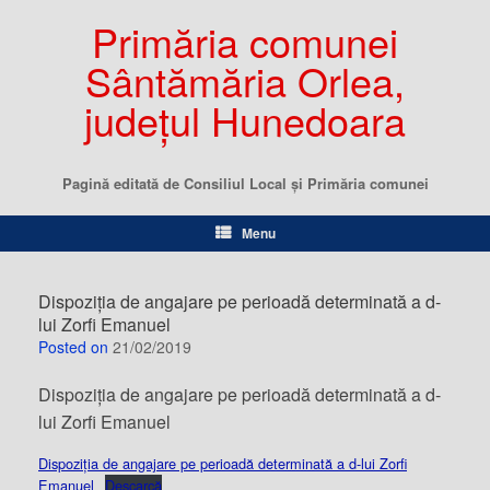
Primăria comunei
Sântămăria Orlea,
județul Hunedoara
Pagină editată de Consiliul Local şi Primăria comunei
Menu
Dispoziția de angajare pe perioadă determinată a d-
lui Zorfi Emanuel
Posted on
21/02/2019
Dispoziția de angajare pe perioadă determinată a d-
lui Zorfi Emanuel
Dispoziția de angajare pe perioadă determinată a d-lui Zorfi
Emanuel
Descarcă