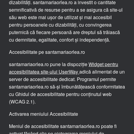
dizabilități. santamariaorlea.ro a investit o cantitate
semnificativă de resurse pentru a se asigura că site-ul
său web este mai ușor de utilizat și mai accesibil
pentru persoanele cu dizabilități, cu convingerea
puternică că fiecare persoană are dreptul să trăiască
cu demnitate, egalitate, confort și independență.
Accesibilitate pe santamariaorlea.ro
santamariaorlea.ro pune la dispoziție
Widget pentru
accesibilitatea site-ului UserWay
adică alimentat de un
server de accesibilitate dedicat. Programul permite
santamariaorlea.ro să-și îmbunătățească conformitatea
cu Ghidul de accesibilitate pentru conținutul web
(WCAG 2.1).
Activarea meniului Accesibilitate
Meniul de accesibilitate santamariaorlea.ro poate fi
activat făcând clic pe pictograma meniului de