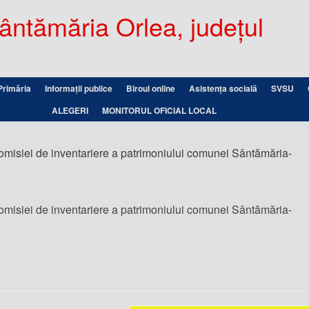
ntămăria Orlea, județul
Primăria
Informații publice
Biroul online
Asistența socială
SVSU
ALEGERI
MONITORUL OFICIAL LOCAL
 comisiei de inventariere a patrimoniului comunei Sântămăria-
 comisiei de inventariere a patrimoniului comunei Sântămăria-