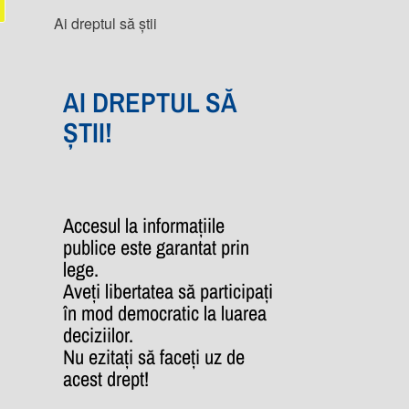
Ai dreptul să știi
AI DREPTUL SĂ
ȘTII!
Accesul la informațiile
publice este garantat prin
lege.
Aveți libertatea să participați
în mod democratic la luarea
deciziilor.
Nu ezitați să faceți uz de
acest drept!